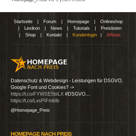
Startseite
|
Forum
|
Homepage
|
Onlineshop
|
Lexikon
|
News
|
Tutorials
|
Preislisten
|
Shop
|
Kontakt
|
Kundenlogin
|
Affiliate
den
Datenschutz & Webdesign - Leistungen für DSGVO,
Wir 
Google Font und Cookies? ->
Dien
https://t.co/FYWSE5biLX
#DSGVO…
@Hom
https://t.co/LxsPiFmbIb
@Homepage_Preis
HOMEPAGE NACH PREIS