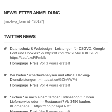
NEWSLETTER ANMELDUNG
[mc4wp_form id=”2013″]
TWITTER NEWS
Datenschutz & Webdesign - Leistungen für DSGVO, Google
Font und Cookies? ->
https://t.co/FYWSE5biLX
#DSGVO
…
https://t.co/LxsPiFmbIb
Homepage_Preis
Vor 3 years erstellt
Wir bieten Sicherheitanalysen und ethical Hacking-
Dienstleistungen ->
https://t.co/GZirAtWPri
Homepage_Preis
Vor 4 years erstellt
Suchen Sie nach einem fertigen Onlineshop für Ihren
Lieferservice oder Ihr Restaurant? Ab 349€ kaufen.
#Homepage
…
https://t.co/pdzajoLNMf
Homepage_Preis
Vor 5 years erstellt