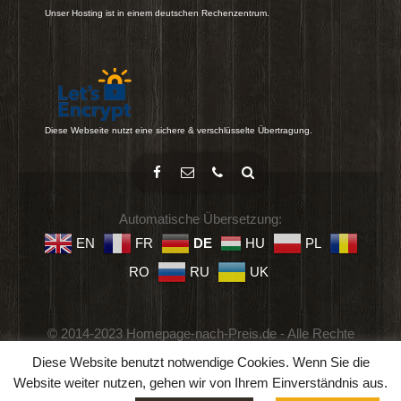
Unser Hosting ist in einem deutschen Rechenzentrum.
Diese Webseite nutzt eine sichere & verschlüsselte Übertragung.
Automatische Übersetzung:
EN
FR
DE
HU
PL
RO
RU
UK
© 2014-2023 Homepage-nach-Preis.de - Alle Rechte
vorbehalten.
Diese Website benutzt notwendige Cookies. Wenn Sie die
Impressum
-
Datenschutz
-
Geschäftsbedingungen
Website weiter nutzen, gehen wir von Ihrem Einverständnis aus.