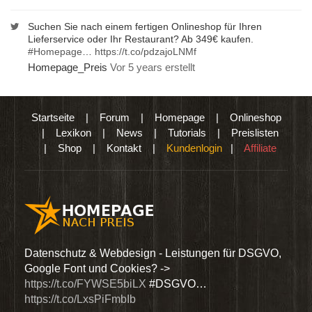
Suchen Sie nach einem fertigen Onlineshop für Ihren
Lieferservice oder Ihr Restaurant? Ab 349€ kaufen.
#Homepage
…
https://t.co/pdzajoLNMf
Homepage_Preis
Vor 5 years erstellt
Startseite
|
Forum
|
Homepage
|
Onlineshop
|
Lexikon
|
News
|
Tutorials
|
Preislisten
|
Shop
|
Kontakt
|
Kundenlogin
|
Affiliate
den
Datenschutz & Webdesign - Leistungen für DSGVO,
Wir 
Google Font und Cookies? ->
Dien
https://t.co/FYWSE5biLX
#DSGVO…
@Hom
https://t.co/LxsPiFmbIb