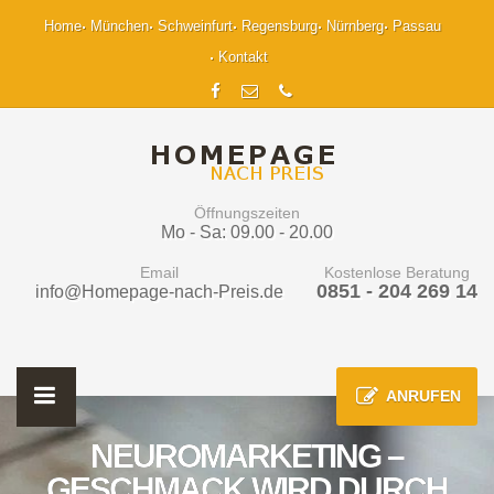
Home
München
Schweinfurt
Regensburg
Nürnberg
Passau
Kontakt
Öffnungszeiten
Mo - Sa: 09.00 - 20.00
Email
Kostenlose Beratung
0851 - 204 269 14
info@Homepage-nach-Preis.de
ANRUFEN
NEUROMARKETING –
GESCHMACK WIRD DURCH