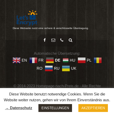
Diese Webseite nutzt eine sichere & verschlüsselte Übertragung.
Automatische Übersetzung:
EN
FR
DE
HU
PL
RO
RU
UK
© 2014-2023 Homepage-nach-Preis.de - Alle Rechte
vorbehalten.
Diese Website benutzt notwendige Cookies. Wenn Sie die
Impressum
-
Datenschutz
-
Geschäftsbedingungen
Website weiter nutzen, gehen wir von Ihrem Einverständnis aus.
→ Datenschutz
EINSTELLUNGEN
AKZEPTIEREN