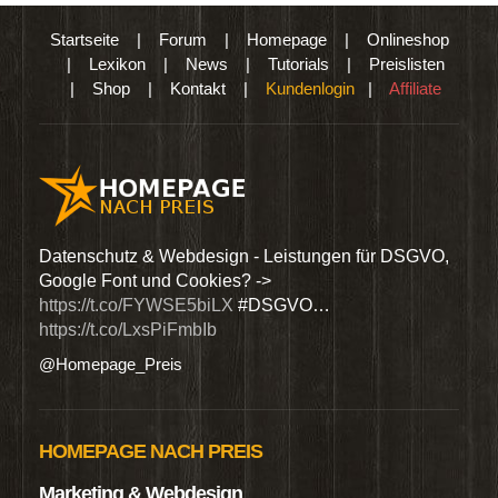
Startseite
|
Forum
|
Homepage
|
Onlineshop
|
Lexikon
|
News
|
Tutorials
|
Preislisten
|
Shop
|
Kontakt
|
Kundenlogin
|
Affiliate
den
Datenschutz & Webdesign - Leistungen für DSGVO,
Wir 
Google Font und Cookies? ->
Dien
https://t.co/FYWSE5biLX
#DSGVO…
@Hom
https://t.co/LxsPiFmbIb
@Homepage_Preis
HOMEPAGE NACH PREIS
Marketing & Webdesign