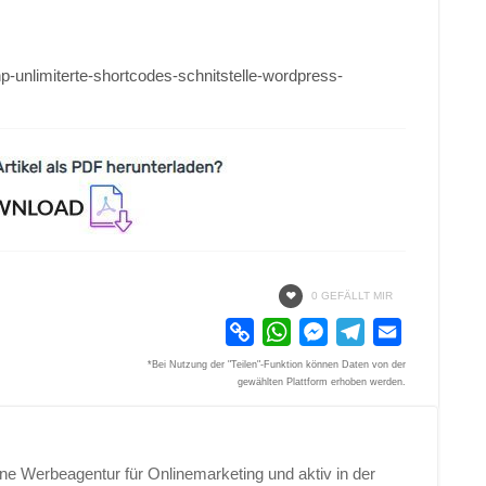
p-unlimiterte-shortcodes-schnitstelle-wordpress-
0 GEFÄLLT MIR
Copy
WhatsApp
Messenger
Telegram
Email
Link
*Bei Nutzung der "Teilen"-Funktion können Daten von der
gewählten Plattform erhoben werden.
e Werbeagentur für Onlinemarketing und aktiv in der