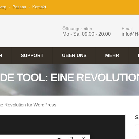
berg
Passau
Kontakt
Öffnungszeiten
Email
Mo - Sa: 09.00 - 20.00
info@H
N
SUPPORT
ÜBER UNS
MEHR
DE TOOL: EINE REVOLUTI
Revolution für WordPress
S