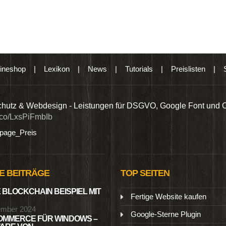
ineshop
|
Lexikon
|
News
|
Tutorials
|
Preislisten
|
hutz & Webdesign - Leistungen für DSGVO, Google Font und 
t.co/LxsPiFmbIb
age_Preis
E BEITRÄGE
TOP SEITEN
 BLOCKCHAIN BEISPIEL MIT
Fertige Website kaufen
ember 2024
Google-Sterne Plugin
MMERCE FÜR WINDOWS –