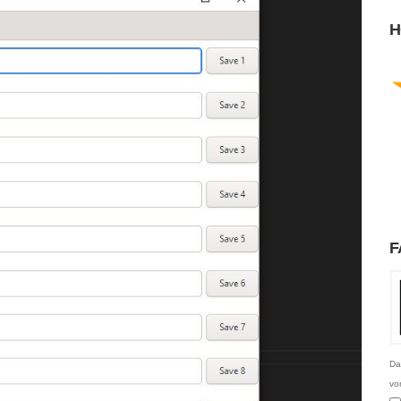
H
F
Da
vo