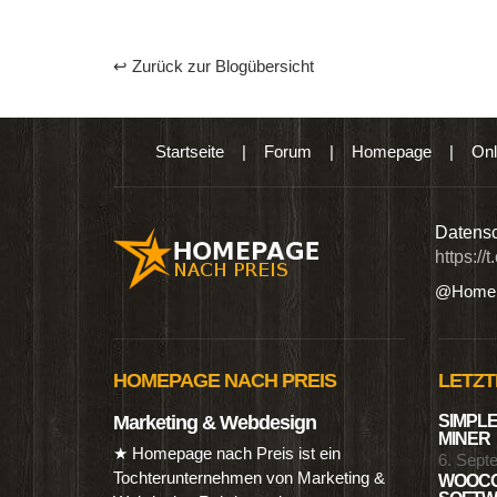
↩ Zurück zur Blogübersicht
Startseite
|
Forum
|
Homepage
|
Onl
n digitalen Produkten wie Ebooks & DVDs.…
Datensc
https://
@Homep
HOMEPAGE NACH PREIS
LETZT
Marketing & Webdesign
SIMPLE
MINER
★ Homepage nach Preis ist ein
6. Sept
Tochterunternehmen von Marketing &
WOOCO