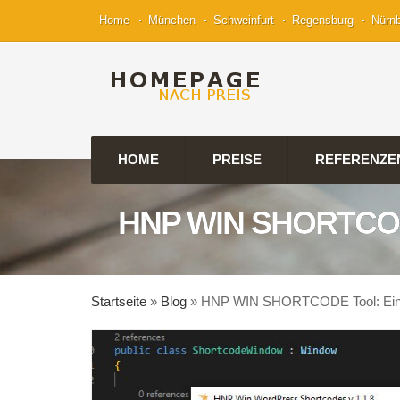
Home
München
Schweinfurt
Regensburg
Nürn
HOME
PREISE
REFERENZE
HNP WIN SHORTCO
Startseite
»
Blog
»
HNP WIN SHORTCODE Tool: Eine 