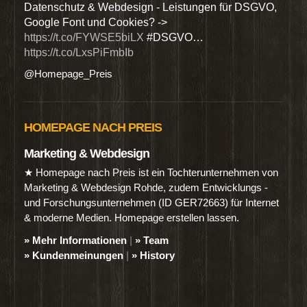
den
Datenschutz & Webdesign - Leistungen für DSGVO,
Wir 
Google Font und Cookies? ->
Dien
https://t.co/FYWSE5biLX
#DSGVO…
@Hom
https://t.co/LxsPiFmbIb
@Homepage_Preis
HOMEPAGE NACH PREIS
Marketing & Webdesign
★ Homepage nach Preis ist ein Tochterunternehmen von
Marketing & Webdesign Rohde, zudem Entwicklungs -
und Forschungsunternehmen (ID GER72663) für Internet
& moderne Medien. Homepage erstellen lassen.
» Mehr Informationen
|
» Team
» Kundenmeinungen
|
» History