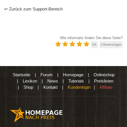
↩ Zurück zum Support-Bereich
Wie informativ finden Sie diese Seite?
5
/
5
2
Bewertungen
Startseite
|
Forum
|
Homepage
|
Onlineshop
|
Lexikon
|
News
|
Tutorials
|
Preislisten
|
Shop
|
Kontakt
|
Kundenlogin
|
Affiliate