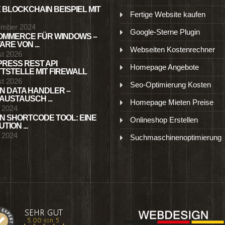
 BLOCKCHAIN BEISPIEL MIT
Fertige Website kaufen
ember 2024
Google-Sterne Plugin
MMERCE FÜR WINDOWS –
RE VON ...
Webseiten Kostenrechner
st 2026
RESS REST API
Homepage Angebote
TSTELLE MIT FIREWALL
st 2026
Seo-Optimierung Kosten
N DATA HANDLER –
USTAUSCH ...
Homepage Mieten Preise
l 2024
N SHORTCODE TOOL: EINE
Onlineshop Erstellen
TION ...
l 2024
Suchmaschinenoptimierung