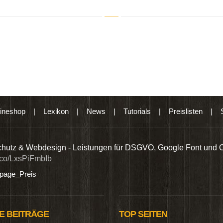
ineshop
|
Lexikon
|
News
|
Tutorials
|
Preislisten
|
hutz & Webdesign - Leistungen für DSGVO, Google Font und 
t.co/LxsPiFmbIb
age_Preis
E BEITRÄGE
TOP SEITEN