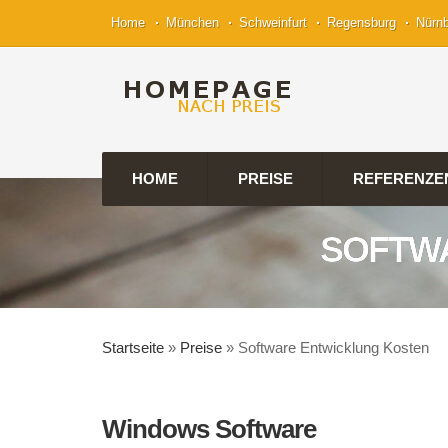
Home
München
Schweinfurt
Regensburg
Nürn
HOME
PREISE
REFERENZE
SOFTWA
Startseite
»
Preise
»
Software Entwicklung Kosten
Windows Software