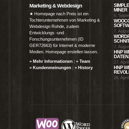
Marketing & Webdesign
SIMPLE
MINER
★ Homepage nach Preis ist ein
6. Sept
Tochterunternehmen von Marketing &
WOOCO
SOFTWA
Webdesign Rohde, zudem
7. Augu
Entwicklungs -und
WORDP
Forschungsunternehmen (ID
SCHNIT
GER72663) für Internet & moderne
7. Augu
Medien. Homepage erstellen lassen.
HNP WI
DATENA
» Mehr Informationen
|
» Team
27. Apri
» Kundenmeinungen
|
» History
HNP WI
REVOLU
26. Apri