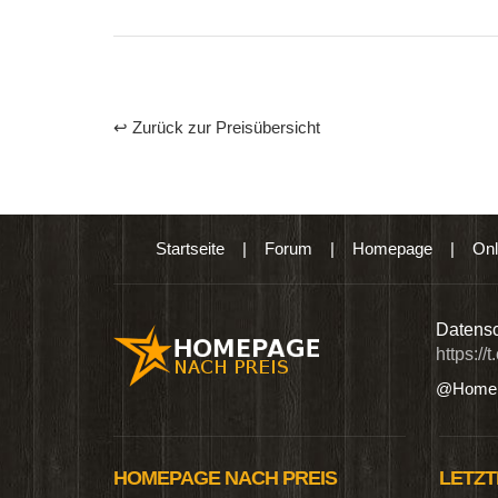
↩ Zurück zur Preisübersicht
Startseite
|
Forum
|
Homepage
|
Onl
n digitalen Produkten wie Ebooks & DVDs.…
Datensc
https://
@Homep
HOMEPAGE NACH PREIS
LETZT