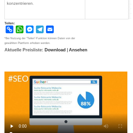
konzentrieren.
Teilen:
Copy
WhatsApp
Messenger
Telegram
Email
Link
*Bei Nutzung der "Teilen"-Funktion können Daten von der
gewählten Plattform erhoben werden.
Aktuelle Preisliste:
Download
|
Ansehen