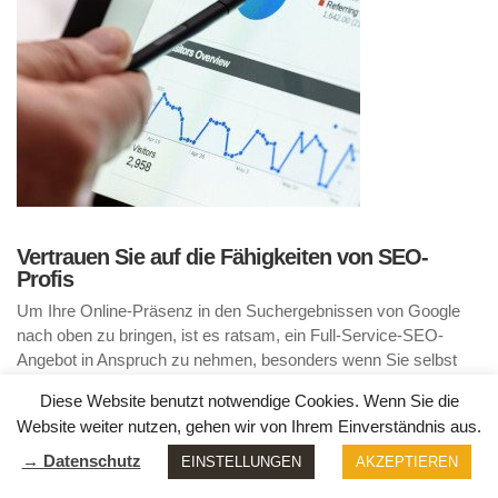
Vertrauen Sie auf die Fähigkeiten von SEO-
Profis
Um Ihre Online-Präsenz in den Suchergebnissen von Google
nach oben zu bringen, ist es ratsam, ein Full-Service-SEO-
Angebot in Anspruch zu nehmen, besonders wenn Sie selbst
keine Ressourcen oder Kenntnisse für die
Diese Website benutzt notwendige Cookies. Wenn Sie die
Suchmaschinenoptimierung haben. Unsere erfahrenen SEO-
Website weiter nutzen, gehen wir von Ihrem Einverständnis aus.
Optimierer übernehmen für Sie alles, von der Entwicklung einer
umfassenden SEO-Strategie bis hin zur technischen
→ Datenschutz
EINSTELLUNGEN
AKZEPTIEREN
Betreuung/Umsetzung und auch Überwachung der Ergebnisse.