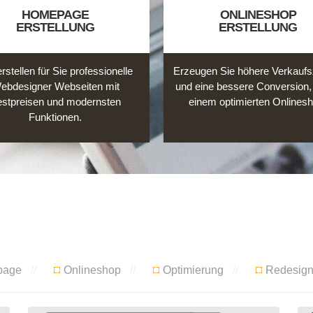
HOMEPAGE
ONLINESHOP
ERSTELLUNG
ERSTELLUNG
rstellen für Sie professionelle
Erzeugen Sie höhere Verkaufs
ebdesigner Webseiten mit
und eine bessere Conversion,
stpreisen und modernsten
einem optimierten Onlinesh
Funktionen.
page
Onlineshop
Optimierung
Redesig