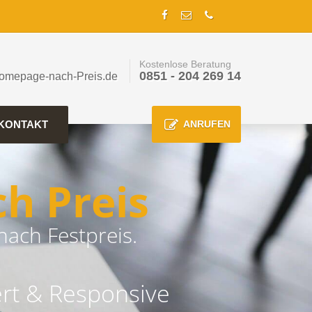
Kostenlose Beratung
0851 - 204 269 14
omepage-nach-Preis.de
KONTAKT
ANRUFEN
h Preis
nach Festpreis.
rt & Responsive