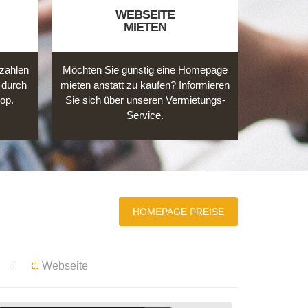
WEBSEITE
MIETEN
zahlen
Möchten Sie günstig eine Homepage
Auch Gra
 durch
mieten anstatt zu kaufen? Informieren
beispiel
op.
Sie sich über unseren Vermietungs-
oder 
Service.
Marketin
HOMEPAGE PREISE
n
Webseite