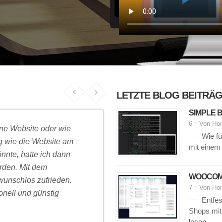
LETZTE BLOG BEITRÄ
SIMPLE B
6
Von
Ho
eine Website oder wie
Wie fu
g wie die Website am
mit einem
nte, hatte ich dann
urden. Mit dem
WOOCOMM
wunschlos zufrieden.
7
Von
Ho
onell und günstig
Entfe
Shops mit
lesen