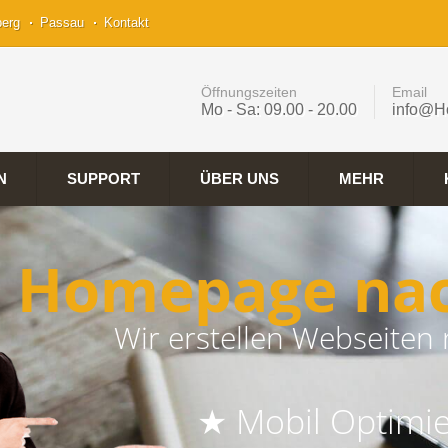
berg
Passau
Kontakt
Öffnungszeiten
Email
Mo - Sa: 09.00 - 20.00
info@H
N
SUPPORT
ÜBER UNS
MEHR
Homepage nac
Wir erstellen Webseiten 
★ Mobil Optimie