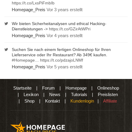
https://t.co/LxsPiFmbIb
Homepage_Preis
Vor 3 years erstellt
Wir bieten Sicherheitanalysen und ethical Hacking-
Dienstleistungen ->
https://t.co/GZirAtWPri
Homepage_Preis
Vor 4 years erstellt
Suchen Sie nach einem fertigen Onlineshop für Ihren
Lieferservice oder Ihr Restaurant? Ab 349€ kaufen.
#Homepage
…
https://t.co/pdzajoLNMf
Homepage_Preis
Vor 5 years erstellt
Startseite
|
Forum
|
Homepage
|
Onlineshop
|
Lexikon
|
News
|
Tutorials
|
Preislisten
|
Shop
|
Kontakt
|
Kundenlogin
|
Affiliate