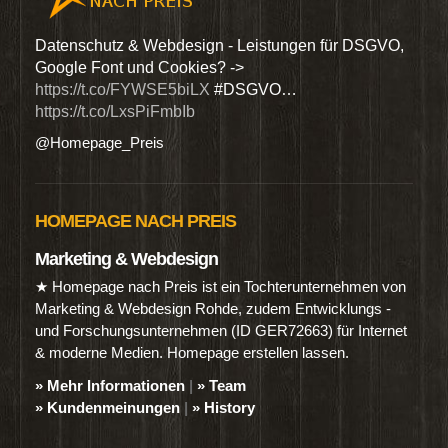
den
Datenschutz & Webdesign - Leistungen für DSGVO,
Wir 
Google Font und Cookies? ->
Dien
https://t.co/FYWSE5biLX
#DSGVO…
@Hom
https://t.co/LxsPiFmbIb
@Homepage_Preis
HOMEPAGE NACH PREIS
Marketing & Webdesign
★ Homepage nach Preis ist ein Tochterunternehmen von
Marketing & Webdesign Rohde, zudem Entwicklungs -
und Forschungsunternehmen (ID GER72663) für Internet
& moderne Medien. Homepage erstellen lassen.
» Mehr Informationen
|
» Team
» Kundenmeinungen
|
» History