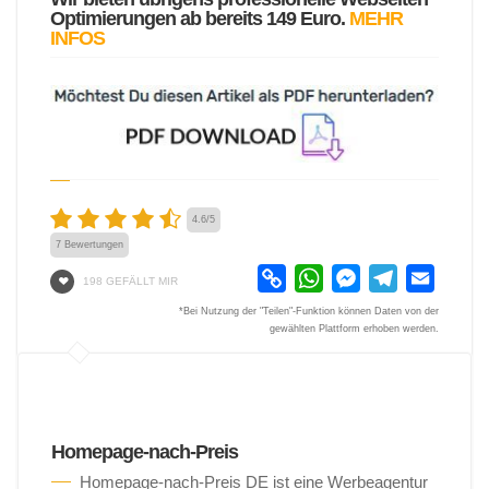
Optimierungen ab bereits 149 Euro.
MEHR
INFOS
4.6
/
5
7
Bewertungen
Copy
WhatsApp
Messenger
Telegram
Email
198 GEFÄLLT MIR
Link
*Bei Nutzung der "Teilen"-Funktion können Daten von der
gewählten Plattform erhoben werden.
Homepage-nach-Preis
Homepage-nach-Preis DE ist eine Werbeagentur