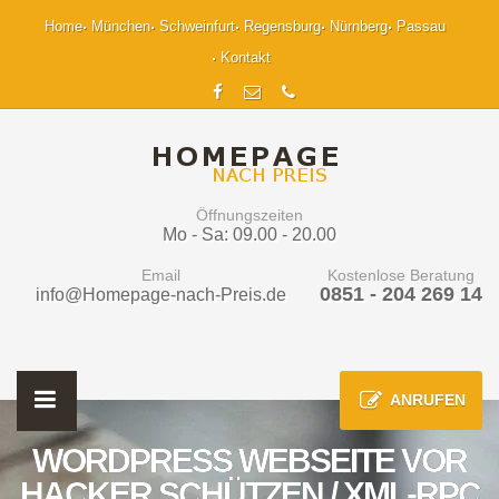
Home
München
Schweinfurt
Regensburg
Nürnberg
Passau
Kontakt
Öffnungszeiten
Mo - Sa: 09.00 - 20.00
Email
Kostenlose Beratung
0851 - 204 269 14
info@Homepage-nach-Preis.de
ANRUFEN
WORDPRESS WEBSEITE VOR
HACKER SCHÜTZEN / XML-RPC