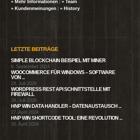
» Mehr Informationen
|
» Team
» Kundenmeinungen
|
» History
LETZTE BEITRÄGE
SIMPLE BLOCKCHAIN BEISPIEL MIT MINER
6. September 2024
WOOCOMMERCE FÜR WINDOWS – SOFTWARE
VON ...
28. Juli 2026
WORDPRESS REST API SCHNITTSTELLE MIT
FIREWALL
28. Juli 2026
HNP WIN DATA HANDLER – DATENAUSTAUSCH ...
27. April 2024
HNP WIN SHORTCODE TOOL: EINE REVOLUTION ...
26. April 2024