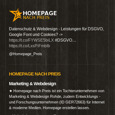
den
Datenschutz & Webdesign - Leistungen für DSGVO,
Wir 
Google Font und Cookies? ->
Dien
https://t.co/FYWSE5biLX
#DSGVO…
@Hom
https://t.co/LxsPiFmbIb
@Homepage_Preis
HOMEPAGE NACH PREIS
Marketing & Webdesign
★ Homepage nach Preis ist ein Tochterunternehmen von
Marketing & Webdesign Rohde, zudem Entwicklungs -
und Forschungsunternehmen (ID GER72663) für Internet
& moderne Medien. Homepage erstellen lassen.