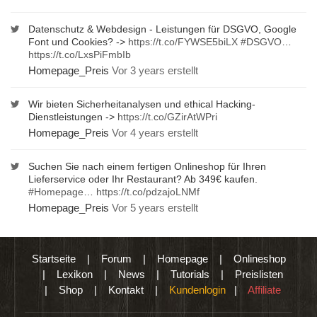
Datenschutz & Webdesign - Leistungen für DSGVO, Google
Font und Cookies? ->
https://t.co/FYWSE5biLX
#DSGVO
…
https://t.co/LxsPiFmbIb
Homepage_Preis
Vor 3 years erstellt
Wir bieten Sicherheitanalysen und ethical Hacking-
Dienstleistungen ->
https://t.co/GZirAtWPri
Homepage_Preis
Vor 4 years erstellt
Suchen Sie nach einem fertigen Onlineshop für Ihren
Lieferservice oder Ihr Restaurant? Ab 349€ kaufen.
#Homepage
…
https://t.co/pdzajoLNMf
Homepage_Preis
Vor 5 years erstellt
Startseite
|
Forum
|
Homepage
|
Onlineshop
|
Lexikon
|
News
|
Tutorials
|
Preislisten
|
Shop
|
Kontakt
|
Kundenlogin
|
Affiliate