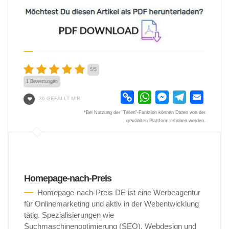
5
/
5
1
Bewertungen
Copy
WhatsApp
Messenger
Telegram
Email
36 GEFÄLLT MIR
Link
*Bei Nutzung der "Teilen"-Funktion können Daten von der
gewählten Plattform erhoben werden.
Homepage-nach-Preis
Homepage-nach-Preis DE ist eine Werbeagentur
für Onlinemarketing und aktiv in der Webentwicklung
tätig. Spezialisierungen wie
Suchmaschinenoptimierung (SEO), Webdesign und