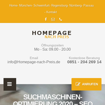
Home
München
Schweinfurt
Regensburg
Nürnberg
Passau
Kontakt
Öffnungszeiten
Mo - Sa: 09.00 - 20.00
Email
Kostenlose Beratung
0851 - 204 269 14
info@Homepage-nach-Preis.de
ANRUFEN
SUCHMASCHINEN-
OPTIMIERUNG 2020 – SEO