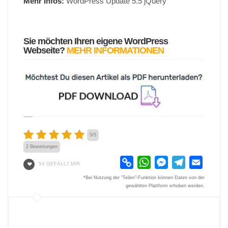
Mehr Infos:
WordPress Update 5.5 jQuery
Sie möchten Ihren eigene WordPress
Webseite?
MEHR INFORMATIONEN
5
/
5
2
Bewertungen
Copy
WhatsApp
Messenger
Telegram
Email
54 GEFÄLLT MIR
Link
*Bei Nutzung der "Teilen"-Funktion können Daten von der
gewählten Plattform erhoben werden.