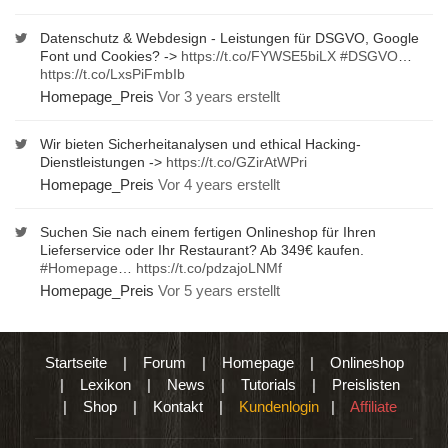
Datenschutz & Webdesign - Leistungen für DSGVO, Google
Font und Cookies? ->
https://t.co/FYWSE5biLX
#DSGVO
…
https://t.co/LxsPiFmbIb
Homepage_Preis
Vor 3 years erstellt
Wir bieten Sicherheitanalysen und ethical Hacking-
Dienstleistungen ->
https://t.co/GZirAtWPri
Homepage_Preis
Vor 4 years erstellt
Suchen Sie nach einem fertigen Onlineshop für Ihren
Lieferservice oder Ihr Restaurant? Ab 349€ kaufen.
#Homepage
…
https://t.co/pdzajoLNMf
Homepage_Preis
Vor 5 years erstellt
Startseite
|
Forum
|
Homepage
|
Onlineshop
|
Lexikon
|
News
|
Tutorials
|
Preislisten
|
Shop
|
Kontakt
|
Kundenlogin
|
Affiliate