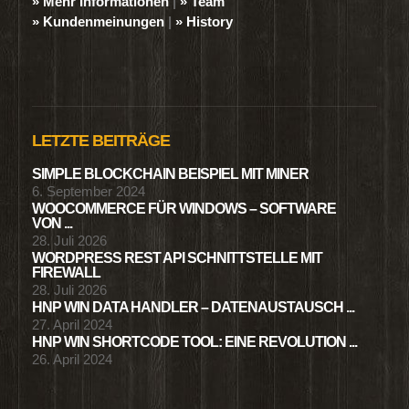
» Mehr Informationen
|
» Team
» Kundenmeinungen
|
» History
LETZTE BEITRÄGE
SIMPLE BLOCKCHAIN BEISPIEL MIT MINER
6. September 2024
WOOCOMMERCE FÜR WINDOWS – SOFTWARE
VON ...
28. Juli 2026
WORDPRESS REST API SCHNITTSTELLE MIT
FIREWALL
28. Juli 2026
HNP WIN DATA HANDLER – DATENAUSTAUSCH ...
27. April 2024
HNP WIN SHORTCODE TOOL: EINE REVOLUTION ...
26. April 2024