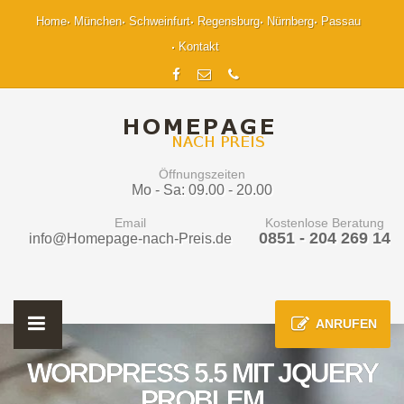
Home
München
Schweinfurt
Regensburg
Nürnberg
Passau
Kontakt
Öffnungszeiten
Mo - Sa: 09.00 - 20.00
Email
Kostenlose Beratung
0851 - 204 269 14
info@Homepage-nach-Preis.de
ANRUFEN
WORDPRESS 5.5 MIT JQUERY
PROBLEM