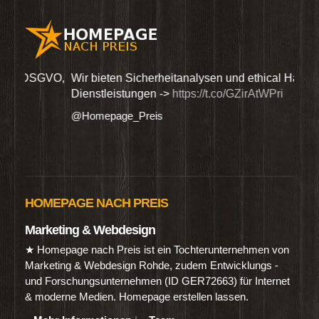
GVO,
Wir bieten Sicherheitanalysen und ethical Hacking-
Such
Dienstleistungen ->
https://t.co/GZirAtWPri
Lief
#Ho
@Homepage_Preis
@Hom
HOMEPAGE NACH PREIS
Marketing & Webdesign
★ Homepage nach Preis ist ein Tochterunternehmen von
Marketing & Webdesign Rohde, zudem Entwicklungs -
und Forschungsunternehmen (ID GER72663) für Internet
& moderne Medien. Homepage erstellen lassen.