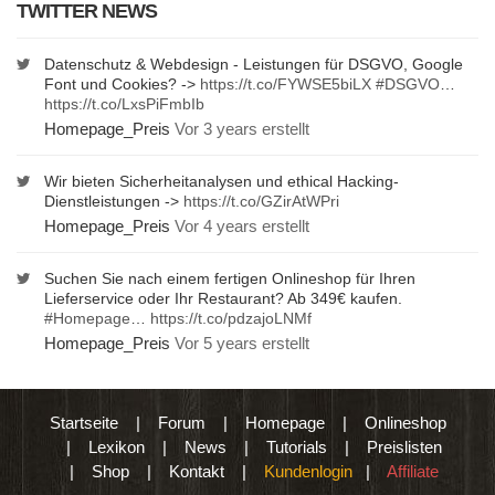
TWITTER NEWS
Datenschutz & Webdesign - Leistungen für DSGVO, Google
Font und Cookies? ->
https://t.co/FYWSE5biLX
#DSGVO
…
https://t.co/LxsPiFmbIb
Homepage_Preis
Vor 3 years erstellt
Wir bieten Sicherheitanalysen und ethical Hacking-
Dienstleistungen ->
https://t.co/GZirAtWPri
Homepage_Preis
Vor 4 years erstellt
Suchen Sie nach einem fertigen Onlineshop für Ihren
Lieferservice oder Ihr Restaurant? Ab 349€ kaufen.
#Homepage
…
https://t.co/pdzajoLNMf
Homepage_Preis
Vor 5 years erstellt
Startseite
|
Forum
|
Homepage
|
Onlineshop
|
Lexikon
|
News
|
Tutorials
|
Preislisten
|
Shop
|
Kontakt
|
Kundenlogin
|
Affiliate