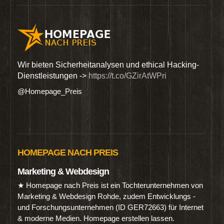
GVO,
Wir bieten Sicherheitanalysen und ethical Hacking-
Such
Dienstleistungen ->
https://t.co/GZirAtWPri
Lief
#Ho
@Homepage_Preis
@Hom
HOMEPAGE NACH PREIS
Marketing & Webdesign
★ Homepage nach Preis ist ein Tochterunternehmen von
Marketing & Webdesign Rohde, zudem Entwicklungs -
und Forschungsunternehmen (ID GER72663) für Internet
& moderne Medien. Homepage erstellen lassen.