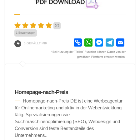
5
/
5
1
Bewertungen
Copy
WhatsApp
Messenger
Telegram
Email
0 GEFÄLLT MIR
Link
*Bei Nutzung der "Teilen"-Funktion können Daten von der
gewählten Plattform erhoben werden.
Homepage-nach-Preis
Homepage-nach-Preis DE ist eine Werbeagentur
für Onlinemarketing und aktiv in der Webentwicklung
tätig. Spezialisierungen wie
Suchmaschinenoptimierung (SEO), Webdesign und
Conversion sind feste Bestandteile des
Unternehmens..