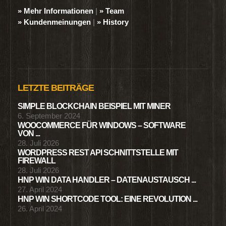
» Mehr Informationen
|
» Team
» Kundenmeinungen
|
» History
LETZTE BEITRÄGE
SIMPLE BLOCKCHAIN BEISPIEL MIT MINER
6. September 2024
WOOCOMMERCE FÜR WINDOWS – SOFTWARE
VON ...
28. Juli 2026
WORDPRESS REST API SCHNITTSTELLE MIT
FIREWALL
28. Juli 2026
HNP WIN DATA HANDLER – DATENAUSTAUSCH ...
27. April 2024
HNP WIN SHORTCODE TOOL: EINE REVOLUTION ...
26. April 2024