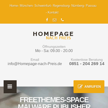
Home
München
Schweinfurt
Regensburg
Nürnberg
Passau
Kontakt
Öffnungszeiten
Mo - Sa: 09.00 - 20.00
Email
Kostenlose Beratung
0851 - 204 269 14
info@Homepage-nach-Preis.de
ANRUFEN
FREETHEMES-SPACE
MALWARE PUBLISHER