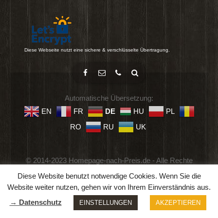
Diese Webseite nutzt eine sichere & verschlüsselte Übertragung.
Automatische Übersetzung:
EN
FR
DE
HU
PL
RO
RU
UK
© 2014-2023 Homepage-nach-Preis.de - Alle Rechte
vorbehalten.
Diese Website benutzt notwendige Cookies. Wenn Sie die
Impressum
-
Datenschutz
-
Geschäftsbedingungen
Website weiter nutzen, gehen wir von Ihrem Einverständnis aus.
→ Datenschutz
EINSTELLUNGEN
AKZEPTIEREN