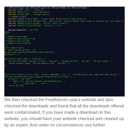
We then checked the Freethemes.space website and also
checked the downloads and found that all the downloads offered
were contaminated. If you have made a download on this
website, you should have your website checked and cleaned up
by an expert. And under no circumstances use further