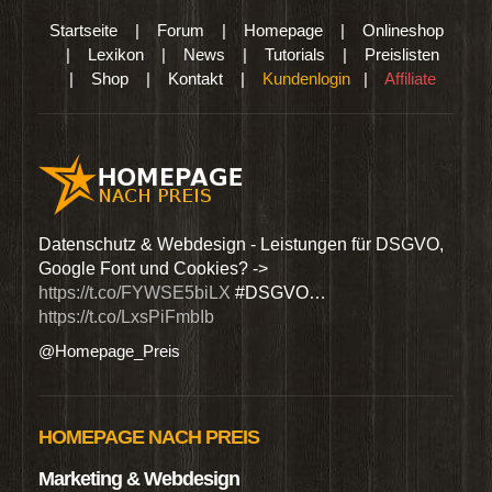
Startseite
|
Forum
|
Homepage
|
Onlineshop
|
Lexikon
|
News
|
Tutorials
|
Preislisten
|
Shop
|
Kontakt
|
Kundenlogin
|
Affiliate
den
Datenschutz & Webdesign - Leistungen für DSGVO,
Wir 
Google Font und Cookies? ->
Dien
https://t.co/FYWSE5biLX
#DSGVO…
@Hom
https://t.co/LxsPiFmbIb
@Homepage_Preis
HOMEPAGE NACH PREIS
Marketing & Webdesign