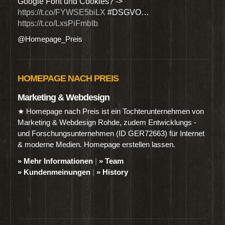
Google Font und Cookies? ->
Dien
https://t.co/FYWSE5biLX
#DSGVO…
@Hom
https://t.co/LxsPiFmbIb
@Homepage_Preis
HOMEPAGE NACH PREIS
Marketing & Webdesign
★ Homepage nach Preis ist ein Tochterunternehmen von
Marketing & Webdesign Rohde, zudem Entwicklungs -
und Forschungsunternehmen (ID GER72663) für Internet
& moderne Medien. Homepage erstellen lassen.
» Mehr Informationen
|
» Team
» Kundenmeinungen
|
» History