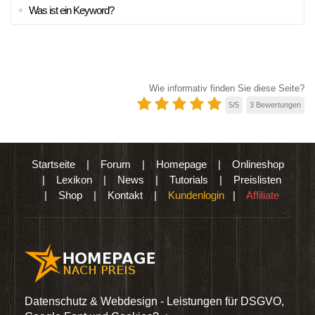
Was ist ein Keyword?
Wie informativ finden Sie diese Seite?
5
/
5
3
Bewertungen
Startseite
|
Forum
|
Homepage
|
Onlineshop
|
Lexikon
|
News
|
Tutorials
|
Preislisten
|
Shop
|
Kontakt
|
Kundenlogin
|
Affiliate
den
Datenschutz & Webdesign - Leistungen für DSGVO,
Wir 