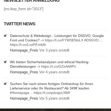
NEWSLETTER ANMELDUNG
[mc4wp_form id=”2013″]
TWITTER NEWS
Datenschutz & Webdesign - Leistungen für DSGVO, Google
Font und Cookies? ->
https://t.co/FYWSE5biLX
#DSGVO
…
https://t.co/LxsPiFmbIb
Homepage_Preis
Vor 3 years erstellt
Wir bieten Sicherheitanalysen und ethical Hacking-
Dienstleistungen ->
https://t.co/GZirAtWPri
Homepage_Preis
Vor 4 years erstellt
Suchen Sie nach einem fertigen Onlineshop für Ihren
Lieferservice oder Ihr Restaurant? Ab 349€ kaufen.
#Homepage
…
https://t.co/pdzajoLNMf
Homepage_Preis
Vor 5 years erstellt