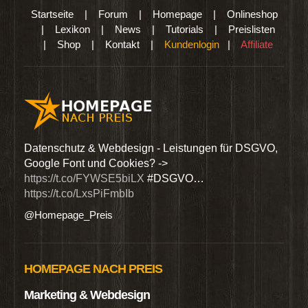
Startseite
|
Forum
|
Homepage
|
Onlineshop
|
Lexikon
|
News
|
Tutorials
|
Preislisten
|
Shop
|
Kontakt
|
Kundenlogin
|
Affiliate
den
Datenschutz & Webdesign - Leistungen für DSGVO,
Wir 
Google Font und Cookies? ->
Dien
https://t.co/FYWSE5biLX
#DSGVO…
@Hom
https://t.co/LxsPiFmbIb
@Homepage_Preis
HOMEPAGE NACH PREIS
Marketing & Webdesign