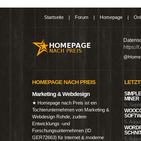
Startseite
|
Forum
|
Homepage
|
Onl
n digitalen Produkten wie Ebooks & DVDs.…
Datensc
https://
@Homep
HOMEPAGE NACH PREIS
LETZT
Marketing & Webdesign
SIMPLE
MINER
★ Homepage nach Preis ist ein
6. Sept
Tochterunternehmen von Marketing &
WOOCO
SOFTWA
Webdesign Rohde, zudem
5. Augu
Entwicklungs -und
WORDP
Forschungsunternehmen (ID
SCHNIT
GER72663) für Internet & moderne
5. Augu