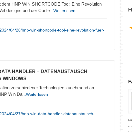
it dem HNP WIN SHORTCODE Tool: Eine Revolution
H
 Webdesigns und der Conte
...Weiterlesen
2024/04/26/hnp-win-shortcode-tool-eine-revolution-fuer-
 DATA HANDLER – DATENAUSTAUSCH
& WINDOWS
F
tegration verschiedener Technologien zunehmend an
“HNP Win Da
...Weiterlesen
/2024/04/27/hnp-win-data-handler-datenaustausch-
Da
vo