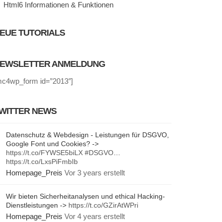
Html6 Informationen & Funktionen
EUE TUTORIALS
EWSLETTER ANMELDUNG
mc4wp_form id=”2013″]
WITTER NEWS
Datenschutz & Webdesign - Leistungen für DSGVO,
Google Font und Cookies? ->
https://t.co/FYWSE5biLX
#DSGVO
…
https://t.co/LxsPiFmbIb
Homepage_Preis
Vor 3 years erstellt
Wir bieten Sicherheitanalysen und ethical Hacking-
Dienstleistungen ->
https://t.co/GZirAtWPri
Homepage_Preis
Vor 4 years erstellt