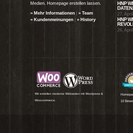
Medien. Homepage erstellen lassen.
HNP WI
DATENA
» Mehr Informationen
|
» Team
27. Apri
» Kundenmeinungen
|
» History
HNP WI
REVOLU
26. Apri
Wir erstellen moderne Webseiten mit Wordpress &
Homepag
Woocommerce.
10
Bewer