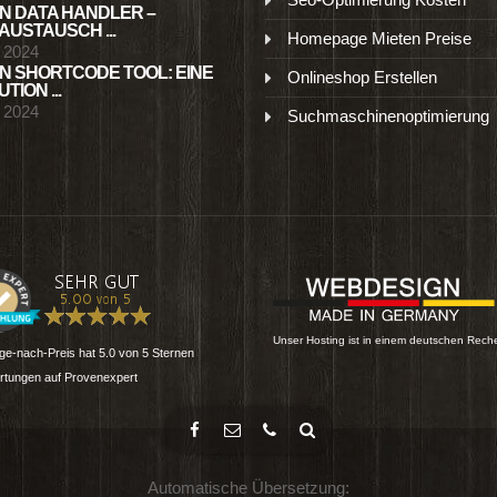
N DATA HANDLER –
USTAUSCH ...
Homepage Mieten Preise
l 2024
N SHORTCODE TOOL: EINE
Onlineshop Erstellen
TION ...
l 2024
Suchmaschinenoptimierung
Unser Hosting ist in einem deutschen Rech
e-nach-Preis
hat
5.0
von
5
Sternen
tungen auf Provenexpert
Automatische Übersetzung: