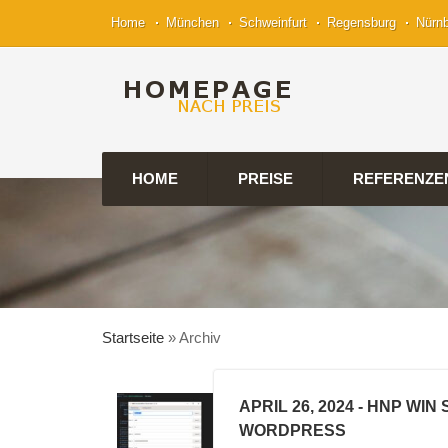
Home
München
Schweinfurt
Regensburg
Nürn
HOME
PREISE
REFERENZE
Startseite
»
Archiv
APRIL 26, 2024
- HNP WIN
WORDPRESS