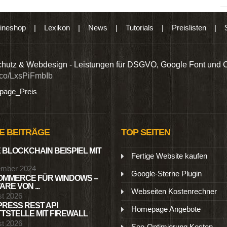
ineshop
|
Lexikon
|
News
|
Tutorials
|
Preislisten
|
hutz & Webdesign - Leistungen für DSGVO, Google Font und 
t.co/LxsPiFmbIb
age_Preis
E BEITRÄGE
TOP SEITEN
 BLOCKCHAIN BEISPIEL MIT
Fertige Website kaufen
ember 2024
Google-Sterne Plugin
MMERCE FÜR WINDOWS –
RE VON ...
Webseiten Kostenrechner
st 2026
RESS REST API
Homepage Angebote
TSTELLE MIT FIREWALL
st 2026
Seo-Optimierung Kosten