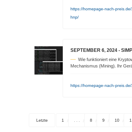
https://homepage-nach-preis.de
hnp/
SEPTEMBER 6, 2024
- SIM
Wie funktioniert eine Krypt
Mechanismus (Mining). Ihr Gerä
https://homepage-nach-preis.de/
Letzte
1
. . .
8
9
10
1