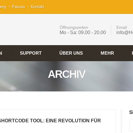
berg
Passau
Kontakt
Öffnungszeiten
Email
Mo - Sa: 09.00 - 20.00
info@H
N
SUPPORT
ÜBER UNS
MEHR
ARCHIV
S
 SHORTCODE TOOL: EINE REVOLUTION FÜR