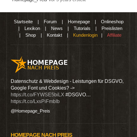
Startseite
|
Forum
|
Homepage
|
Onlineshop
|
Lexikon
|
News
|
Tutorials
|
Preislisten
|
Shop
|
Kontakt
|
Kundenlogin
|
Affiliate
den
Datenschutz & Webdesign - Leistungen für DSGVO,
Wir 
Google Font und Cookies? ->
Dien
https://t.co/FYWSE5biLX
#DSGVO…
@Hom
https://t.co/LxsPiFmbIb
@Homepage_Preis
HOMEPAGE NACH PREIS