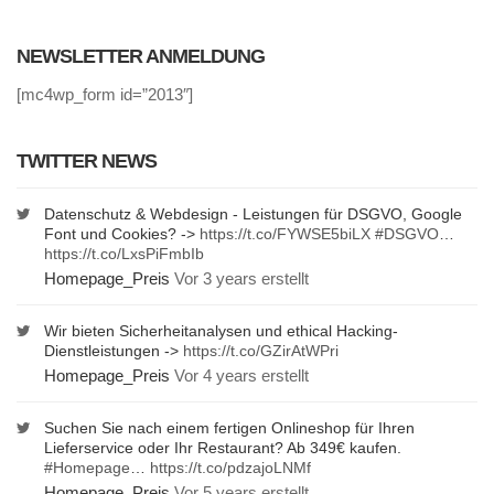
NEWSLETTER ANMELDUNG
[mc4wp_form id=”2013″]
TWITTER NEWS
Datenschutz & Webdesign - Leistungen für DSGVO, Google
Font und Cookies? ->
https://t.co/FYWSE5biLX
#DSGVO
…
https://t.co/LxsPiFmbIb
Homepage_Preis
Vor 3 years erstellt
Wir bieten Sicherheitanalysen und ethical Hacking-
Dienstleistungen ->
https://t.co/GZirAtWPri
Homepage_Preis
Vor 4 years erstellt
Suchen Sie nach einem fertigen Onlineshop für Ihren
Lieferservice oder Ihr Restaurant? Ab 349€ kaufen.
#Homepage
…
https://t.co/pdzajoLNMf
Homepage_Preis
Vor 5 years erstellt