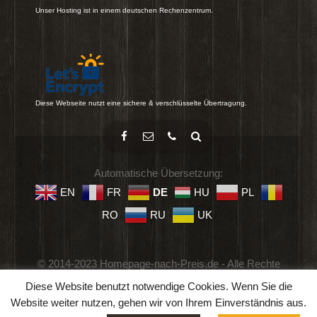
Unser Hosting ist in einem deutschen Rechenzentrum.
Diese Webseite nutzt eine sichere & verschlüsselte Übertragung.
Automatische Übersetzung:
EN
FR
DE
HU
PL
RO
RU
UK
© 2014-2023 Homepage-nach-Preis.de - Alle Rechte
vorbehalten.
Diese Website benutzt notwendige Cookies. Wenn Sie die
Impressum
-
Datenschutz
-
Geschäftsbedingungen
Website weiter nutzen, gehen wir von Ihrem Einverständnis aus.