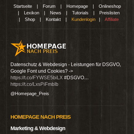
Startseite
|
Forum
|
Homepage
|
Onlineshop
|
Lexikon
|
News
|
Tutorials
|
Preislisten
|
Shop
|
Kontakt
|
Kundenlogin
|
Affiliate
den
Datenschutz & Webdesign - Leistungen für DSGVO,
Wir 
Google Font und Cookies? ->
Dien
https://t.co/FYWSE5biLX
#DSGVO…
@Hom
https://t.co/LxsPiFmbIb
@Homepage_Preis
HOMEPAGE NACH PREIS
Marketing & Webdesign