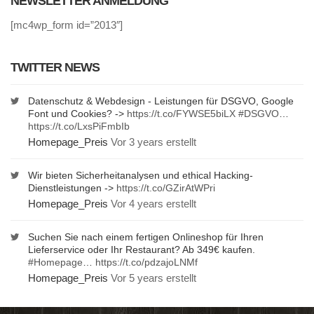
NEWSLETTER ANMELDUNG
[mc4wp_form id=”2013″]
TWITTER NEWS
Datenschutz & Webdesign - Leistungen für DSGVO, Google
Font und Cookies? ->
https://t.co/FYWSE5biLX
#DSGVO
…
https://t.co/LxsPiFmbIb
Homepage_Preis
Vor 3 years erstellt
Wir bieten Sicherheitanalysen und ethical Hacking-
Dienstleistungen ->
https://t.co/GZirAtWPri
Homepage_Preis
Vor 4 years erstellt
Suchen Sie nach einem fertigen Onlineshop für Ihren
Lieferservice oder Ihr Restaurant? Ab 349€ kaufen.
#Homepage
…
https://t.co/pdzajoLNMf
Homepage_Preis
Vor 5 years erstellt