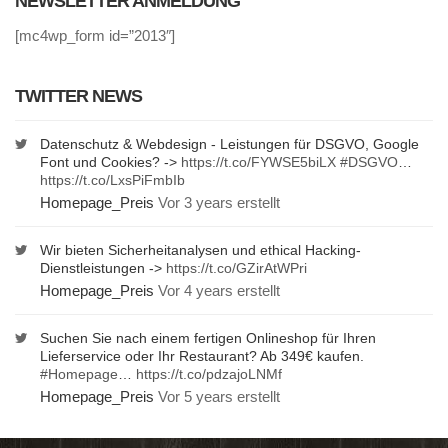
NEWSLETTER ANMELDUNG
[mc4wp_form id=”2013″]
TWITTER NEWS
Datenschutz & Webdesign - Leistungen für DSGVO, Google
Font und Cookies? ->
https://t.co/FYWSE5biLX
#DSGVO
…
https://t.co/LxsPiFmbIb
Homepage_Preis
Vor 3 years erstellt
Wir bieten Sicherheitanalysen und ethical Hacking-
Dienstleistungen ->
https://t.co/GZirAtWPri
Homepage_Preis
Vor 4 years erstellt
Suchen Sie nach einem fertigen Onlineshop für Ihren
Lieferservice oder Ihr Restaurant? Ab 349€ kaufen.
#Homepage
…
https://t.co/pdzajoLNMf
Homepage_Preis
Vor 5 years erstellt