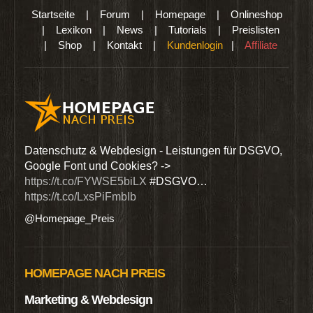
Startseite
|
Forum
|
Homepage
|
Onlineshop
|
Lexikon
|
News
|
Tutorials
|
Preislisten
|
Shop
|
Kontakt
|
Kundenlogin
|
Affiliate
den
Datenschutz & Webdesign - Leistungen für DSGVO,
Wir 
Google Font und Cookies? ->
Dien
https://t.co/FYWSE5biLX
#DSGVO…
@Hom
https://t.co/LxsPiFmbIb
@Homepage_Preis
HOMEPAGE NACH PREIS
Marketing & Webdesign