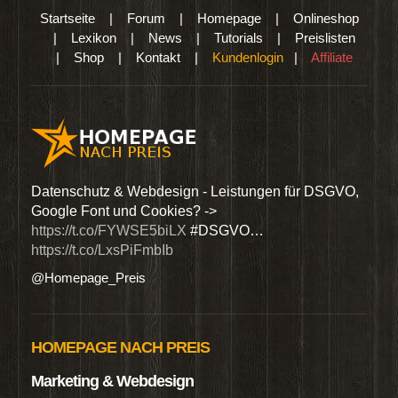
Startseite
|
Forum
|
Homepage
|
Onlineshop
|
Lexikon
|
News
|
Tutorials
|
Preislisten
|
Shop
|
Kontakt
|
Kundenlogin
|
Affiliate
den
Datenschutz & Webdesign - Leistungen für DSGVO,
Wir 
Google Font und Cookies? ->
Dien
https://t.co/FYWSE5biLX
#DSGVO…
@Hom
https://t.co/LxsPiFmbIb
@Homepage_Preis
HOMEPAGE NACH PREIS
Marketing & Webdesign