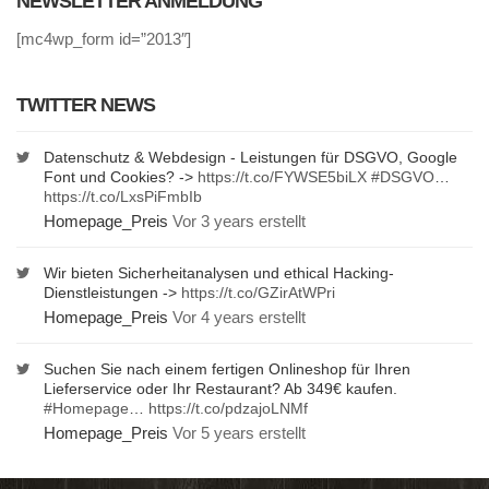
NEWSLETTER ANMELDUNG
[mc4wp_form id=”2013″]
TWITTER NEWS
Datenschutz & Webdesign - Leistungen für DSGVO, Google
Font und Cookies? ->
https://t.co/FYWSE5biLX
#DSGVO
…
https://t.co/LxsPiFmbIb
Homepage_Preis
Vor 3 years erstellt
Wir bieten Sicherheitanalysen und ethical Hacking-
Dienstleistungen ->
https://t.co/GZirAtWPri
Homepage_Preis
Vor 4 years erstellt
Suchen Sie nach einem fertigen Onlineshop für Ihren
Lieferservice oder Ihr Restaurant? Ab 349€ kaufen.
#Homepage
…
https://t.co/pdzajoLNMf
Homepage_Preis
Vor 5 years erstellt