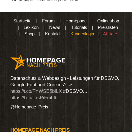
Startseite
|
Forum
|
Homepage
|
Onlineshop
|
Lexikon
|
News
|
Tutorials
|
Preislisten
|
Shop
|
Kontakt
|
Kundenlogin
|
Affiliate
den
Datenschutz & Webdesign - Leistungen für DSGVO,
Wir 
Google Font und Cookies? ->
Dien
https://t.co/FYWSE5biLX
#DSGVO…
@Hom
https://t.co/LxsPiFmbIb
@Homepage_Preis
HOMEPAGE NACH PREIS