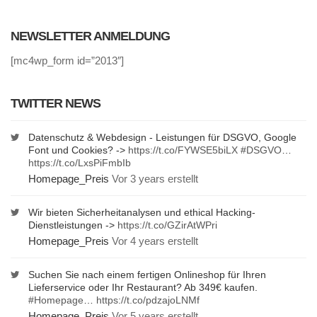
NEWSLETTER ANMELDUNG
[mc4wp_form id=”2013″]
TWITTER NEWS
Datenschutz & Webdesign - Leistungen für DSGVO, Google
Font und Cookies? ->
https://t.co/FYWSE5biLX
#DSGVO
…
https://t.co/LxsPiFmbIb
Homepage_Preis
Vor 3 years erstellt
Wir bieten Sicherheitanalysen und ethical Hacking-
Dienstleistungen ->
https://t.co/GZirAtWPri
Homepage_Preis
Vor 4 years erstellt
Suchen Sie nach einem fertigen Onlineshop für Ihren
Lieferservice oder Ihr Restaurant? Ab 349€ kaufen.
#Homepage
…
https://t.co/pdzajoLNMf
Homepage_Preis
Vor 5 years erstellt