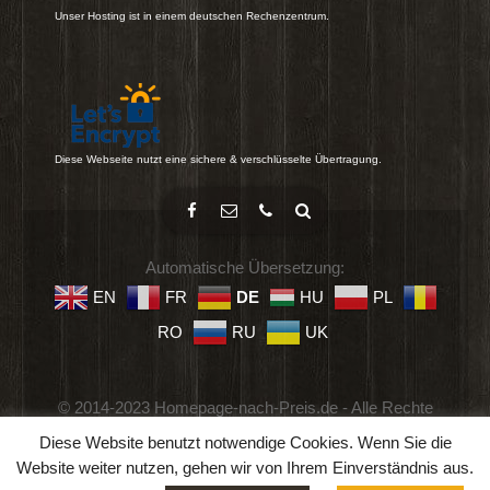
Unser Hosting ist in einem deutschen Rechenzentrum.
Diese Webseite nutzt eine sichere & verschlüsselte Übertragung.
Automatische Übersetzung:
EN
FR
DE
HU
PL
RO
RU
UK
© 2014-2023 Homepage-nach-Preis.de - Alle Rechte
vorbehalten.
Diese Website benutzt notwendige Cookies. Wenn Sie die
Impressum
-
Datenschutz
-
Geschäftsbedingungen
Website weiter nutzen, gehen wir von Ihrem Einverständnis aus.