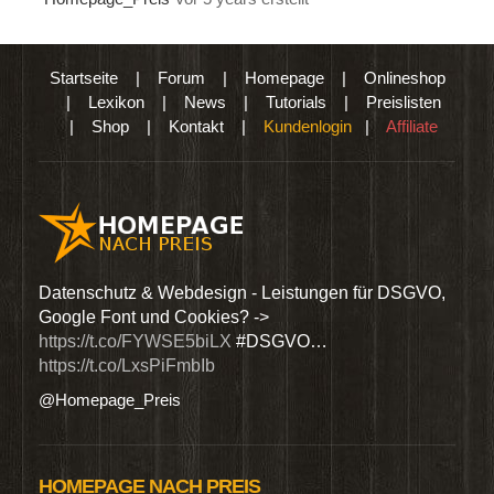
Startseite
|
Forum
|
Homepage
|
Onlineshop
|
Lexikon
|
News
|
Tutorials
|
Preislisten
|
Shop
|
Kontakt
|
Kundenlogin
|
Affiliate
den
Datenschutz & Webdesign - Leistungen für DSGVO,
Wir 
Google Font und Cookies? ->
Dien
https://t.co/FYWSE5biLX
#DSGVO…
@Hom
https://t.co/LxsPiFmbIb
@Homepage_Preis
HOMEPAGE NACH PREIS