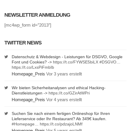
NEWSLETTER ANMELDUNG
[mc4wp_form id=”2013″]
TWITTER NEWS
Datenschutz & Webdesign - Leistungen für DSGVO, Google
Font und Cookies? ->
https://t.co/FYWSE5biLX
#DSGVO
…
https://t.co/LxsPiFmbIb
Homepage_Preis
Vor 3 years erstellt
Wir bieten Sicherheitanalysen und ethical Hacking-
Dienstleistungen ->
https://t.co/GZirAtWPri
Homepage_Preis
Vor 4 years erstellt
Suchen Sie nach einem fertigen Onlineshop für Ihren
Lieferservice oder Ihr Restaurant? Ab 349€ kaufen.
#Homepage
…
https://t.co/pdzajoLNMf
Homepage_Preis
Vor 5 years erstellt