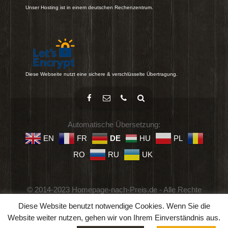
Unser Hosting ist in einem deutschen Rechenzentrum.
Diese Webseite nutzt eine sichere & verschlüsselte Übertragung.
Automatische Übersetzung:
EN
FR
DE
HU
PL
RO
RU
UK
© 2014-2023 Homepage-nach-Preis.de - Alle Rechte
vorbehalten.
Diese Website benutzt notwendige Cookies. Wenn Sie die
Impressum
-
Datenschutz
-
Geschäftsbedingungen
Website weiter nutzen, gehen wir von Ihrem Einverständnis aus.