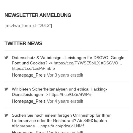
NEWSLETTER ANMELDUNG
[mc4wp_form id=”2013″]
TWITTER NEWS
Datenschutz & Webdesign - Leistungen für DSGVO, Google
Font und Cookies? ->
https://t.co/FYWSE5biLX
#DSGVO
…
https://t.co/LxsPiFmbIb
Homepage_Preis
Vor 3 years erstellt
Wir bieten Sicherheitanalysen und ethical Hacking-
Dienstleistungen ->
https://t.co/GZirAtWPri
Homepage_Preis
Vor 4 years erstellt
Suchen Sie nach einem fertigen Onlineshop für Ihren
Lieferservice oder Ihr Restaurant? Ab 349€ kaufen.
#Homepage
…
https://t.co/pdzajoLNMf
Homepage_Preis
Vor 5 years erstellt