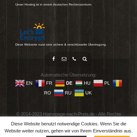
Unser Hosting ist in einem deutschen Rechenzentrum.
Diese Webseite nutzt eine sichere & verschlüsselte Übertragung.
Automatische Übersetzung:
EN
FR
DE
HU
PL
RO
RU
UK
© 2014-2023 Homepage-nach-Preis.de - Alle Rechte
vorbehalten.
Diese Website benutzt notwendige Cookies. Wenn Sie die
Impressum
-
Datenschutz
-
Geschäftsbedingungen
Website weiter nutzen, gehen wir von Ihrem Einverständnis aus.