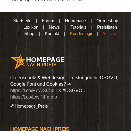
Startseite
|
Forum
|
Homepage
|
Onlineshop
|
Lexikon
|
News
|
Tutorials
|
Preislisten
|
Shop
|
Kontakt
|
Kundenlogin
|
Affiliate
den
Datenschutz & Webdesign - Leistungen für DSGVO,
Wir 
Google Font und Cookies? ->
Dien
https://t.co/FYWSE5biLX
#DSGVO…
@Hom
https://t.co/LxsPiFmbIb
@Homepage_Preis
HOMEPAGE NACH PREIS