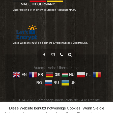
Unser Hosting ist in einem deutschen Rechenzentrum.
Diese Webseite nutzt eine sichere & verschlüsselte Übertragung.
Automatische Übersetzung:
EN
FR
DE
HU
PL
RO
RU
UK
© 2014-2023 Homepage-nach-Preis.de - Alle Rechte
vorbehalten.
Diese Website benutzt notwendige Cookies. Wenn Sie die
Impressum
-
Datenschutz
-
Geschäftsbedingungen