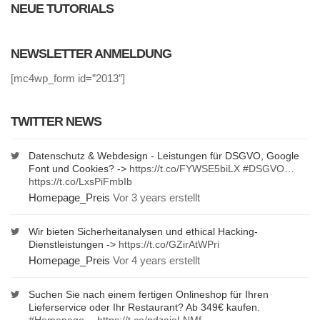
NEUE TUTORIALS
NEWSLETTER ANMELDUNG
[mc4wp_form id=”2013″]
TWITTER NEWS
Datenschutz & Webdesign - Leistungen für DSGVO, Google
Font und Cookies? ->
https://t.co/FYWSE5biLX
#DSGVO
…
https://t.co/LxsPiFmbIb
Homepage_Preis
Vor 3 years erstellt
Wir bieten Sicherheitanalysen und ethical Hacking-
Dienstleistungen ->
https://t.co/GZirAtWPri
Homepage_Preis
Vor 4 years erstellt
Suchen Sie nach einem fertigen Onlineshop für Ihren
Lieferservice oder Ihr Restaurant? Ab 349€ kaufen.
#Homepage
…
https://t.co/pdzajoLNMf