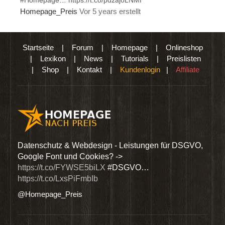
Homepage_Preis
Vor 5 years erstellt
Startseite
|
Forum
|
Homepage
|
Onlineshop
|
Lexikon
|
News
|
Tutorials
|
Preislisten
|
Shop
|
Kontakt
|
Kundenlogin
|
Affiliate
den
Datenschutz & Webdesign - Leistungen für DSGVO,
Wir 
Google Font und Cookies? ->
Dien
https://t.co/FYWSE5biLX
#DSGVO…
@Hom
https://t.co/LxsPiFmbIb
@Homepage_Preis