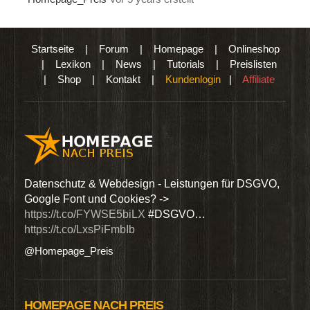
Startseite
|
Forum
|
Homepage
|
Onlineshop
|
Lexikon
|
News
|
Tutorials
|
Preislisten
|
Shop
|
Kontakt
|
Kundenlogin
|
Affiliate
den
Datenschutz & Webdesign - Leistungen für DSGVO,
Wir 
Google Font und Cookies? ->
Dien
https://t.co/FYWSE5biLX
#DSGVO…
@Hom
https://t.co/LxsPiFmbIb
@Homepage_Preis
HOMEPAGE NACH PREIS