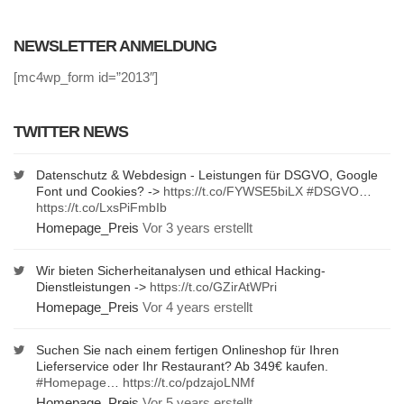
NEWSLETTER ANMELDUNG
[mc4wp_form id=”2013″]
TWITTER NEWS
Datenschutz & Webdesign - Leistungen für DSGVO, Google
Font und Cookies? ->
https://t.co/FYWSE5biLX
#DSGVO
…
https://t.co/LxsPiFmbIb
Homepage_Preis
Vor 3 years erstellt
Wir bieten Sicherheitanalysen und ethical Hacking-
Dienstleistungen ->
https://t.co/GZirAtWPri
Homepage_Preis
Vor 4 years erstellt
Suchen Sie nach einem fertigen Onlineshop für Ihren
Lieferservice oder Ihr Restaurant? Ab 349€ kaufen.
#Homepage
…
https://t.co/pdzajoLNMf
Homepage_Preis
Vor 5 years erstellt