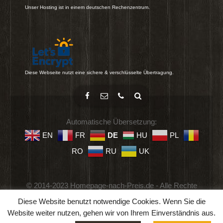
Unser Hosting ist in einem deutschen Rechenzentrum.
Diese Webseite nutzt eine sichere & verschlüsselte Übertragung.
Automatische Übersetzung:
EN
FR
DE
HU
PL
RO
RU
UK
© 2014-2023 Homepage-nach-Preis.de - Alle Rechte
vorbehalten.
Diese Website benutzt notwendige Cookies. Wenn Sie die
Impressum
-
Datenschutz
-
Geschäftsbedingungen
Website weiter nutzen, gehen wir von Ihrem Einverständnis aus.