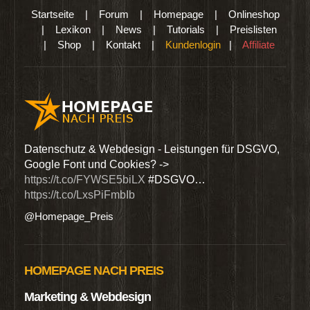
Startseite
|
Forum
|
Homepage
|
Onlineshop
|
Lexikon
|
News
|
Tutorials
|
Preislisten
|
Shop
|
Kontakt
|
Kundenlogin
|
Affiliate
den
Datenschutz & Webdesign - Leistungen für DSGVO,
Wir 
Google Font und Cookies? ->
Dien
https://t.co/FYWSE5biLX
#DSGVO…
@Hom
https://t.co/LxsPiFmbIb
@Homepage_Preis
HOMEPAGE NACH PREIS
Marketing & Webdesign