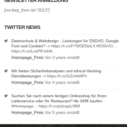
NEWSLETTER ANMELDUNG
[mc4wp_form id=”2013″]
TWITTER NEWS
Datenschutz & Webdesign - Leistungen für DSGVO, Google
Font und Cookies? ->
https://t.co/FYWSE5biLX
#DSGVO
…
https://t.co/LxsPiFmbIb
Homepage_Preis
Vor 3 years erstellt
Wir bieten Sicherheitanalysen und ethical Hacking-
Dienstleistungen ->
https://t.co/GZirAtWPri
Homepage_Preis
Vor 4 years erstellt
Suchen Sie nach einem fertigen Onlineshop für Ihren
Lieferservice oder Ihr Restaurant? Ab 349€ kaufen.
#Homepage
…
https://t.co/pdzajoLNMf
Homepage_Preis
Vor 5 years erstellt