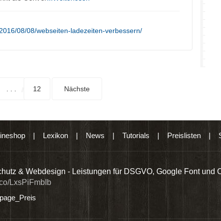
2016/08/08/webseiten-ladezeiten-verbessern/
. . .
12
Nächste
ineshop
|
Lexikon
|
News
|
Tutorials
|
Preislisten
|
hutz & Webdesign - Leistungen für DSGVO, Google Font und 
t.co/LxsPiFmbIb
age_Preis