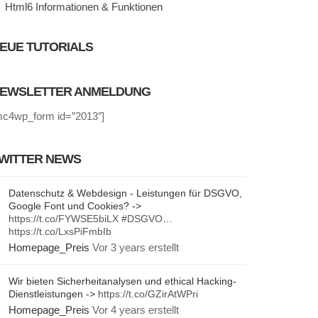
Html6 Informationen & Funktionen
EUE TUTORIALS
EWSLETTER ANMELDUNG
mc4wp_form id=”2013″]
WITTER NEWS
Datenschutz & Webdesign - Leistungen für DSGVO,
Google Font und Cookies? ->
https://t.co/FYWSE5biLX
#DSGVO
…
https://t.co/LxsPiFmbIb
Homepage_Preis
Vor 3 years erstellt
Wir bieten Sicherheitanalysen und ethical Hacking-
Dienstleistungen ->
https://t.co/GZirAtWPri
Homepage_Preis
Vor 4 years erstellt