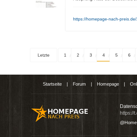
https://homepage-nach-preis.de/
Letzte
1
2
3
4
5
6
Startseite
|
Forum
|
Homepage
|
Onl
n digitalen Produkten wie Ebooks & DVDs.…
Datensc
https://
@Homep