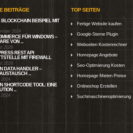
E BEITRÄGE
TOP SEITEN
 BLOCKCHAIN BEISPIEL MIT
Fertige Website kaufen
ember 2024
Google-Sterne Plugin
MMERCE FÜR WINDOWS –
RE VON ...
Webseiten Kostenrechner
st 2026
RESS REST API
Homepage Angebote
TSTELLE MIT FIREWALL
st 2026
Seo-Optimierung Kosten
N DATA HANDLER –
USTAUSCH ...
Homepage Mieten Preise
l 2024
N SHORTCODE TOOL: EINE
Onlineshop Erstellen
TION ...
l 2024
Suchmaschinenoptimierung