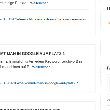
 es einige Punkte
...Weiterlesen
H
2015/12/03/die-wichtigsten-faktoren-fuer-mehr-umsatz-
MMT MAN IN GOOGLE AUF PLATZ 1
gentlich möglich unter jedem Keyword (Suchwort) in
chmaschinen auf P
...Weiterlesen
F
/2016/01/10/wie-kommt-man-in-google-auf-platz-1/
Da
vo