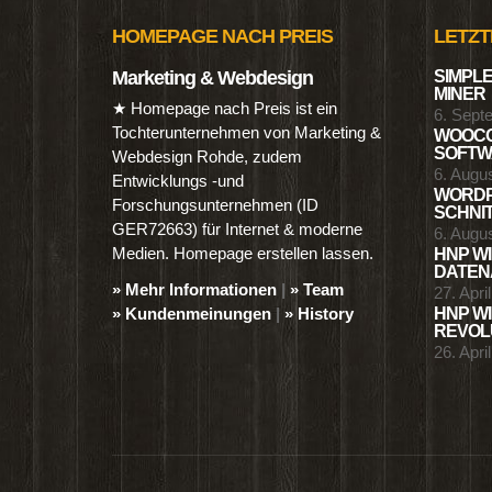
HOMEPAGE NACH PREIS
LETZT
Marketing & Webdesign
SIMPLE
MINER
★ Homepage nach Preis ist ein
6. Sept
Tochterunternehmen von Marketing &
WOOCO
SOFTWA
Webdesign Rohde, zudem
6. Augu
Entwicklungs -und
WORDP
Forschungsunternehmen (ID
SCHNIT
GER72663) für Internet & moderne
6. Augu
Medien. Homepage erstellen lassen.
HNP WI
DATENA
» Mehr Informationen
|
» Team
27. Apri
» Kundenmeinungen
|
» History
HNP WI
REVOLU
26. Apri