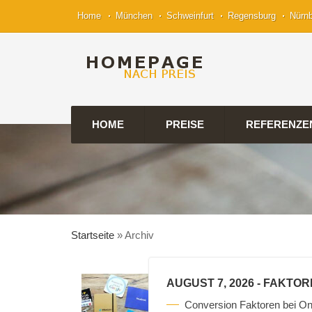
Home
München
Schweinfurt
Regensburg
Nürn
HOME
PREISE
REFERENZE
Startseite
»
Archiv
AUGUST 7, 2026
- FAKTOR
Conversion Faktoren bei On