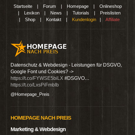
Startseite
|
Forum
|
Homepage
|
Onlineshop
|
Lexikon
|
News
|
Tutorials
|
Preislisten
|
Shop
|
Kontakt
|
Kundenlogin
|
Affiliate
den
Datenschutz & Webdesign - Leistungen für DSGVO,
Wir 
Google Font und Cookies? ->
Dien
https://t.co/FYWSE5biLX
#DSGVO…
@Hom
https://t.co/LxsPiFmbIb
@Homepage_Preis
HOMEPAGE NACH PREIS
Marketing & Webdesign