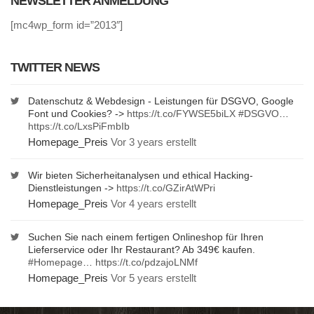
NEWSLETTER ANMELDUNG
[mc4wp_form id=”2013″]
TWITTER NEWS
Datenschutz & Webdesign - Leistungen für DSGVO, Google
Font und Cookies? ->
https://t.co/FYWSE5biLX
#DSGVO
…
https://t.co/LxsPiFmbIb
Homepage_Preis
Vor 3 years erstellt
Wir bieten Sicherheitanalysen und ethical Hacking-
Dienstleistungen ->
https://t.co/GZirAtWPri
Homepage_Preis
Vor 4 years erstellt
Suchen Sie nach einem fertigen Onlineshop für Ihren
Lieferservice oder Ihr Restaurant? Ab 349€ kaufen.
#Homepage
…
https://t.co/pdzajoLNMf
Homepage_Preis
Vor 5 years erstellt