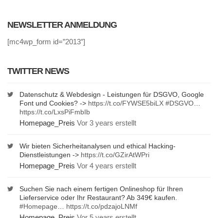
NEWSLETTER ANMELDUNG
[mc4wp_form id=”2013″]
TWITTER NEWS
Datenschutz & Webdesign - Leistungen für DSGVO, Google
Font und Cookies? ->
https://t.co/FYWSE5biLX
#DSGVO
…
https://t.co/LxsPiFmbIb
Homepage_Preis
Vor 3 years erstellt
Wir bieten Sicherheitanalysen und ethical Hacking-
Dienstleistungen ->
https://t.co/GZirAtWPri
Homepage_Preis
Vor 4 years erstellt
Suchen Sie nach einem fertigen Onlineshop für Ihren
Lieferservice oder Ihr Restaurant? Ab 349€ kaufen.
#Homepage
…
https://t.co/pdzajoLNMf
Homepage_Preis
Vor 5 years erstellt