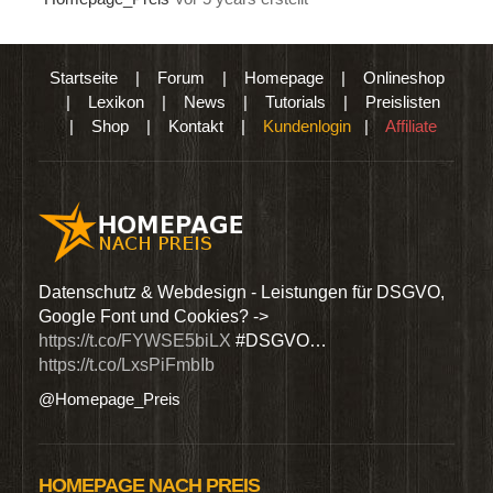
Startseite
|
Forum
|
Homepage
|
Onlineshop
|
Lexikon
|
News
|
Tutorials
|
Preislisten
|
Shop
|
Kontakt
|
Kundenlogin
|
Affiliate
den
Datenschutz & Webdesign - Leistungen für DSGVO,
Wir 
Google Font und Cookies? ->
Dien
https://t.co/FYWSE5biLX
#DSGVO…
@Hom
https://t.co/LxsPiFmbIb
@Homepage_Preis
HOMEPAGE NACH PREIS