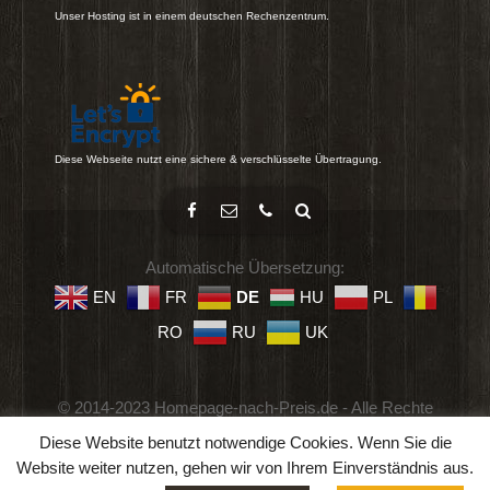
Unser Hosting ist in einem deutschen Rechenzentrum.
Diese Webseite nutzt eine sichere & verschlüsselte Übertragung.
Automatische Übersetzung:
EN
FR
DE
HU
PL
RO
RU
UK
© 2014-2023 Homepage-nach-Preis.de - Alle Rechte
vorbehalten.
Diese Website benutzt notwendige Cookies. Wenn Sie die
Impressum
-
Datenschutz
-
Geschäftsbedingungen
Website weiter nutzen, gehen wir von Ihrem Einverständnis aus.