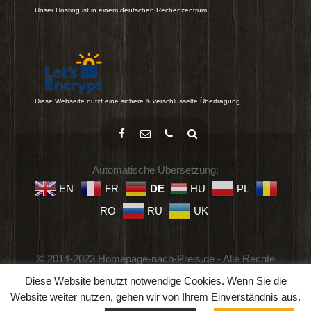
Unser Hosting ist in einem deutschen Rechenzentrum.
Diese Webseite nutzt eine sichere & verschlüsselte Übertragung.
Automatische Übersetzung:
EN
FR
DE
HU
PL
RO
RU
UK
© 2014-2023 Homepage-nach-Preis.de - Alle Rechte
vorbehalten.
Diese Website benutzt notwendige Cookies. Wenn Sie die
Impressum
-
Datenschutz
-
Geschäftsbedingungen
Website weiter nutzen, gehen wir von Ihrem Einverständnis aus.