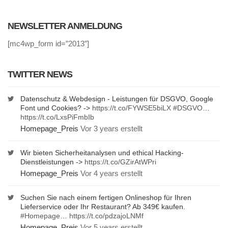
NEWSLETTER ANMELDUNG
[mc4wp_form id=”2013″]
TWITTER NEWS
Datenschutz & Webdesign - Leistungen für DSGVO, Google
Font und Cookies? ->
https://t.co/FYWSE5biLX
#DSGVO
…
https://t.co/LxsPiFmbIb
Homepage_Preis
Vor 3 years erstellt
Wir bieten Sicherheitanalysen und ethical Hacking-
Dienstleistungen ->
https://t.co/GZirAtWPri
Homepage_Preis
Vor 4 years erstellt
Suchen Sie nach einem fertigen Onlineshop für Ihren
Lieferservice oder Ihr Restaurant? Ab 349€ kaufen.
#Homepage
…
https://t.co/pdzajoLNMf
Homepage_Preis
Vor 5 years erstellt