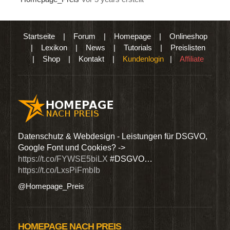
Startseite
|
Forum
|
Homepage
|
Onlineshop
|
Lexikon
|
News
|
Tutorials
|
Preislisten
|
Shop
|
Kontakt
|
Kundenlogin
|
Affiliate
den
Datenschutz & Webdesign - Leistungen für DSGVO,
Wir 
Google Font und Cookies? ->
Dien
https://t.co/FYWSE5biLX
#DSGVO…
@Hom
https://t.co/LxsPiFmbIb
@Homepage_Preis
HOMEPAGE NACH PREIS