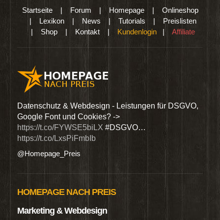
Startseite
|
Forum
|
Homepage
|
Onlineshop
|
Lexikon
|
News
|
Tutorials
|
Preislisten
|
Shop
|
Kontakt
|
Kundenlogin
|
Affiliate
den
Datenschutz & Webdesign - Leistungen für DSGVO,
Wir 
Google Font und Cookies? ->
Dien
https://t.co/FYWSE5biLX
#DSGVO…
@Hom
https://t.co/LxsPiFmbIb
@Homepage_Preis
HOMEPAGE NACH PREIS
Marketing & Webdesign