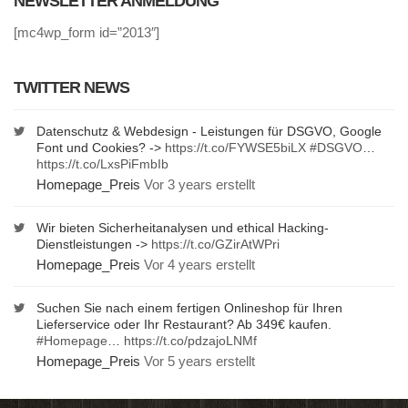
NEWSLETTER ANMELDUNG
[mc4wp_form id=”2013″]
TWITTER NEWS
Datenschutz & Webdesign - Leistungen für DSGVO, Google
Font und Cookies? ->
https://t.co/FYWSE5biLX
#DSGVO
…
https://t.co/LxsPiFmbIb
Homepage_Preis
Vor 3 years erstellt
Wir bieten Sicherheitanalysen und ethical Hacking-
Dienstleistungen ->
https://t.co/GZirAtWPri
Homepage_Preis
Vor 4 years erstellt
Suchen Sie nach einem fertigen Onlineshop für Ihren
Lieferservice oder Ihr Restaurant? Ab 349€ kaufen.
#Homepage
…
https://t.co/pdzajoLNMf
Homepage_Preis
Vor 5 years erstellt