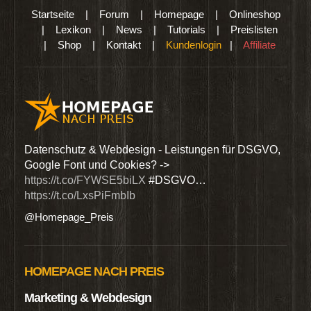
Startseite
|
Forum
|
Homepage
|
Onlineshop
|
Lexikon
|
News
|
Tutorials
|
Preislisten
|
Shop
|
Kontakt
|
Kundenlogin
|
Affiliate
den
Datenschutz & Webdesign - Leistungen für DSGVO,
Wir 
Google Font und Cookies? ->
Dien
https://t.co/FYWSE5biLX
#DSGVO…
@Hom
https://t.co/LxsPiFmbIb
@Homepage_Preis
HOMEPAGE NACH PREIS
Marketing & Webdesign