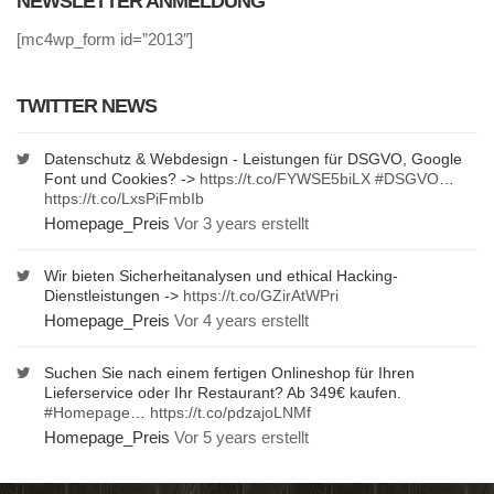
NEWSLETTER ANMELDUNG
[mc4wp_form id=”2013″]
TWITTER NEWS
Datenschutz & Webdesign - Leistungen für DSGVO, Google
Font und Cookies? ->
https://t.co/FYWSE5biLX
#DSGVO
…
https://t.co/LxsPiFmbIb
Homepage_Preis
Vor 3 years erstellt
Wir bieten Sicherheitanalysen und ethical Hacking-
Dienstleistungen ->
https://t.co/GZirAtWPri
Homepage_Preis
Vor 4 years erstellt
Suchen Sie nach einem fertigen Onlineshop für Ihren
Lieferservice oder Ihr Restaurant? Ab 349€ kaufen.
#Homepage
…
https://t.co/pdzajoLNMf
Homepage_Preis
Vor 5 years erstellt