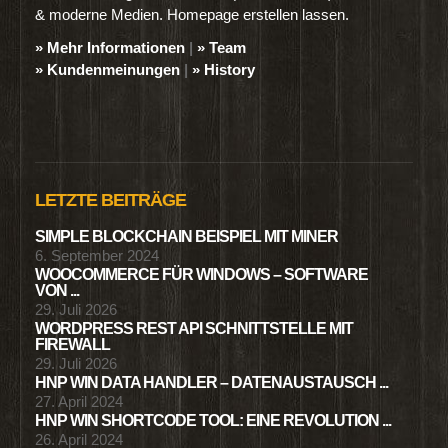
& moderne Medien. Homepage erstellen lassen.
» Mehr Informationen
|
» Team
» Kundenmeinungen
|
» History
LETZTE BEITRÄGE
SIMPLE BLOCKCHAIN BEISPIEL MIT MINER
6. September 2024
WOOCOMMERCE FÜR WINDOWS – SOFTWARE
VON ...
29. Juli 2026
WORDPRESS REST API SCHNITTSTELLE MIT
FIREWALL
29. Juli 2026
HNP WIN DATA HANDLER – DATENAUSTAUSCH ...
27. April 2024
HNP WIN SHORTCODE TOOL: EINE REVOLUTION ...
26. April 2024