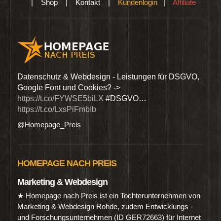
|
Shop
|
Kontakt
|
Kundenlogin
|
Affiliate
den
Datenschutz & Webdesign - Leistungen für DSGVO,
Wir 
Google Font und Cookies? ->
Dien
https://t.co/FYWSE5biLX
#DSGVO…
@Hom
https://t.co/LxsPiFmbIb
@Homepage_Preis
HOMEPAGE NACH PREIS
Marketing & Webdesign
★ Homepage nach Preis ist ein Tochterunternehmen von
Marketing & Webdesign Rohde, zudem Entwicklungs -
und Forschungsunternehmen (ID GER72663) für Internet