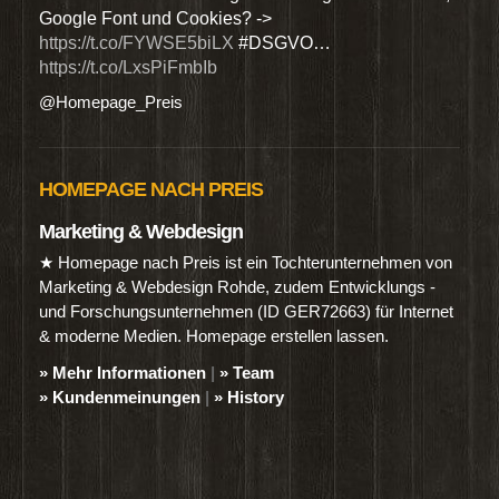
Google Font und Cookies? ->
Dien
https://t.co/FYWSE5biLX
#DSGVO…
@Hom
https://t.co/LxsPiFmbIb
@Homepage_Preis
HOMEPAGE NACH PREIS
Marketing & Webdesign
★ Homepage nach Preis ist ein Tochterunternehmen von
Marketing & Webdesign Rohde, zudem Entwicklungs -
und Forschungsunternehmen (ID GER72663) für Internet
& moderne Medien. Homepage erstellen lassen.
» Mehr Informationen
|
» Team
» Kundenmeinungen
|
» History