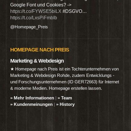
Google Font und Cookies? ->
Dien
https://t.co/FYWSE5biLX
#DSGVO…
@Hom
https://t.co/LxsPiFmbIb
@Homepage_Preis
HOMEPAGE NACH PREIS
Marketing & Webdesign
★ Homepage nach Preis ist ein Tochterunternehmen von
Marketing & Webdesign Rohde, zudem Entwicklungs -
und Forschungsunternehmen (ID GER72663) für Internet
& moderne Medien. Homepage erstellen lassen.
» Mehr Informationen
|
» Team
» Kundenmeinungen
|
» History