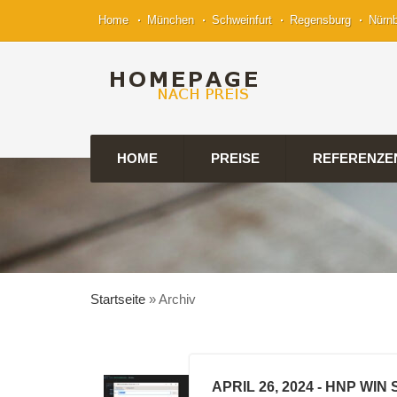
Home
München
Schweinfurt
Regensburg
Nürn
HOME
PREISE
REFERENZE
Startseite
»
Archiv
APRIL 26, 2024
- HNP WIN