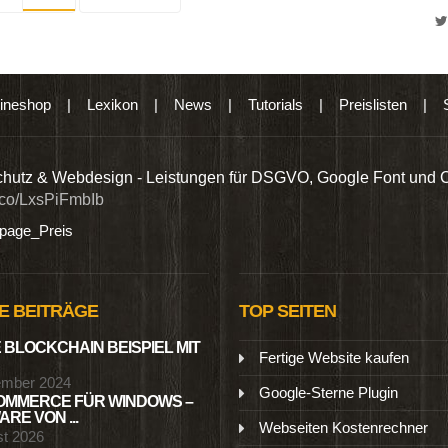
ineshop
|
Lexikon
|
News
|
Tutorials
|
Preislisten
|
hutz & Webdesign - Leistungen für DSGVO, Google Font und 
t.co/LxsPiFmbIb
age_Preis
E BEITRÄGE
TOP SEITEN
 BLOCKCHAIN BEISPIEL MIT
Fertige Website kaufen
ember 2024
Google-Sterne Plugin
MMERCE FÜR WINDOWS –
RE VON ...
Webseiten Kostenrechner
st 2026