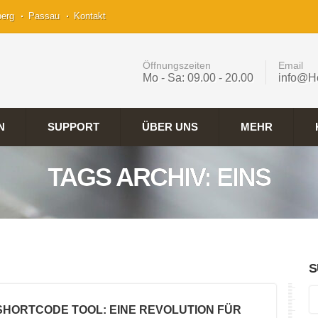
berg
Passau
Kontakt
Öffnungszeiten
Email
Mo - Sa: 09.00 - 20.00
info@H
N
SUPPORT
ÜBER UNS
MEHR
TAGS ARCHIV: EINS
S
 SHORTCODE TOOL: EINE REVOLUTION FÜR