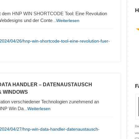
H
it dem HNP WIN SHORTCODE Tool: Eine Revolution
 Webdesigns und der Conte
...Weiterlesen
2024/04/26/hnp-win-shortcode-tool-eine-revolution-fuer-
 DATA HANDLER – DATENAUSTAUSCH
F
& WINDOWS
tegration verschiedener Technologien zunehmend an
“HNP Win Da
...Weiterlesen
Da
/2024/04/27/hnp-win-data-handler-datenaustausch-
vo