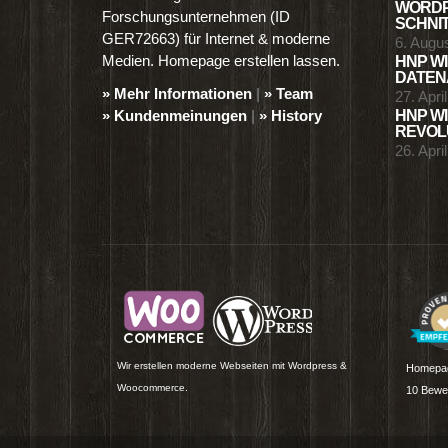
WORDP
Forschungsunternehmen (ID
SCHNIT
GER72663) für Internet & moderne
6. Augu
Medien. Homepage erstellen lassen.
HNP WI
DATENA
» Mehr Informationen
|
» Team
27. Apri
» Kundenmeinungen
|
» History
HNP WI
REVOLU
26. Apri
Wir erstellen moderne Webseiten mit Wordpress &
Homepag
Woocommerce.
10
Bewer