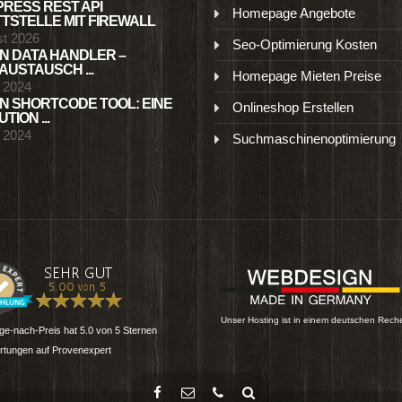
RESS REST API
Homepage Angebote
TSTELLE MIT FIREWALL
st 2026
Seo-Optimierung Kosten
N DATA HANDLER –
USTAUSCH ...
Homepage Mieten Preise
l 2024
N SHORTCODE TOOL: EINE
Onlineshop Erstellen
TION ...
l 2024
Suchmaschinenoptimierung
Unser Hosting ist in einem deutschen Rech
e-nach-Preis
hat
5.0
von
5
Sternen
tungen auf Provenexpert