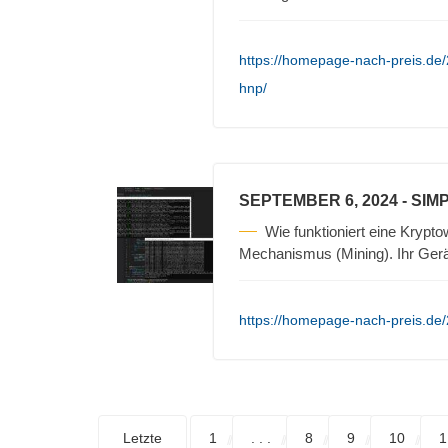
https://homepage-nach-preis.de
hnp/
SEPTEMBER 6, 2024
- SIM
Wie funktioniert eine Krypt
Mechanismus (Mining). Ihr Gerä
https://homepage-nach-preis.de/
Letzte
1
. . .
8
9
10
1