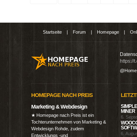
Startseite
|
Forum
|
Homepage
|
Onl
n digitalen Produkten wie Ebooks & DVDs.…
Datensc
https://
@Homep
HOMEPAGE NACH PREIS
LETZT
Marketing & Webdesign
SIMPLE
MINER
★ Homepage nach Preis ist ein
6. Sept
Tochterunternehmen von Marketing &
WOOCO
SOFTWA
Webdesign Rohde, zudem
6. Augu
Entwicklungs -und