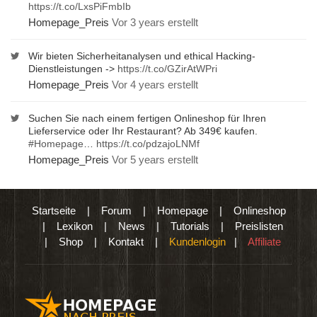
https://t.co/LxsPiFmbIb
Homepage_Preis
Vor 3 years erstellt
Wir bieten Sicherheitanalysen und ethical Hacking-
Dienstleistungen ->
https://t.co/GZirAtWPri
Homepage_Preis
Vor 4 years erstellt
Suchen Sie nach einem fertigen Onlineshop für Ihren
Lieferservice oder Ihr Restaurant? Ab 349€ kaufen.
#Homepage
…
https://t.co/pdzajoLNMf
Homepage_Preis
Vor 5 years erstellt
Startseite
|
Forum
|
Homepage
|
Onlineshop
|
Lexikon
|
News
|
Tutorials
|
Preislisten
|
Shop
|
Kontakt
|
Kundenlogin
|
Affiliate