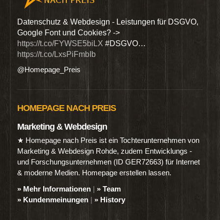
den
Datenschutz & Webdesign - Leistungen für DSGVO,
Wir 
Google Font und Cookies? ->
Dien
https://t.co/FYWSE5biLX
#DSGVO…
@Hom
https://t.co/LxsPiFmbIb
@Homepage_Preis
HOMEPAGE NACH PREIS
Marketing & Webdesign
★ Homepage nach Preis ist ein Tochterunternehmen von
Marketing & Webdesign Rohde, zudem Entwicklungs -
und Forschungsunternehmen (ID GER72663) für Internet
& moderne Medien. Homepage erstellen lassen.
» Mehr Informationen
|
» Team
» Kundenmeinungen
|
» History