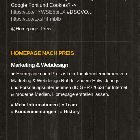
Google Font und Cookies? ->
Dien
https://t.co/FYWSE5biLX
#DSGVO…
@Hom
https://t.co/LxsPiFmbIb
@Homepage_Preis
HOMEPAGE NACH PREIS
Marketing & Webdesign
★ Homepage nach Preis ist ein Tochterunternehmen von
Marketing & Webdesign Rohde, zudem Entwicklungs -
und Forschungsunternehmen (ID GER72663) für Internet
& moderne Medien. Homepage erstellen lassen.
» Mehr Informationen
|
» Team
» Kundenmeinungen
|
» History