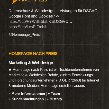
den
Datenschutz & Webdesign - Leistungen für DSGVO,
Wir 
Google Font und Cookies? ->
Dien
https://t.co/FYWSE5biLX
#DSGVO…
@Hom
https://t.co/LxsPiFmbIb
@Homepage_Preis
HOMEPAGE NACH PREIS
Marketing & Webdesign
★ Homepage nach Preis ist ein Tochterunternehmen von
Marketing & Webdesign Rohde, zudem Entwicklungs -
und Forschungsunternehmen (ID GER72663) für Internet
& moderne Medien. Homepage erstellen lassen.
» Mehr Informationen
|
» Team
» Kundenmeinungen
|
» History