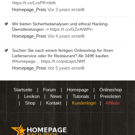
https://t.co/LxsPiFmbIb
Homepage_Preis
Vor 3 years erstellt
Wir bieten Sicherheitanalysen und ethical Hacking-
Dienstleistungen ->
https://t.co/GZirAtWPri
Homepage_Preis
Vor 4 years erstellt
Suchen Sie nach einem fertigen Onlineshop für Ihren
Lieferservice oder Ihr Restaurant? Ab 349€ kaufen.
#Homepage
…
https://t.co/pdzajoLNMf
Homepage_Preis
Vor 5 years erstellt
Startseite
|
Forum
|
Homepage
|
Onlineshop
|
Lexikon
|
News
|
Tutorials
|
Preislisten
|
Shop
|
Kontakt
|
Kundenlogin
|
Affiliate