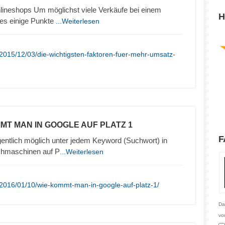
lineshops Um möglichst viele Verkäufe bei einem
H
 es einige Punkte
...Weiterlesen
2015/12/03/die-wichtigsten-faktoren-fuer-mehr-umsatz-
MMT MAN IN GOOGLE AUF PLATZ 1
F
gentlich möglich unter jedem Keyword (Suchwort) in
chmaschinen auf P
...Weiterlesen
/2016/01/10/wie-kommt-man-in-google-auf-platz-1/
Da
vo