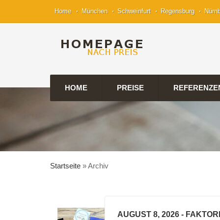
Home
München
Schweinfurt
Regensburg
Nürn
HOME
PREISE
REFERENZE
Startseite
»
Archiv
AUGUST 8, 2026
- FAKTOR