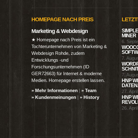
HOMEPAGE NACH PREIS
LETZT
Marketing & Webdesign
SIMPLE
MINER
★ Homepage nach Preis ist ein
6. Sept
Tochterunternehmen von Marketing &
WOOCO
SOFTWA
Webdesign Rohde, zudem
7. Augu
Entwicklungs -und
WORDP
Forschungsunternehmen (ID
SCHNIT
GER72663) für Internet & moderne
7. Augu
Medien. Homepage erstellen lassen.
HNP WI
DATENA
» Mehr Informationen
|
» Team
27. Apri
» Kundenmeinungen
|
» History
HNP WI
REVOLU
26. Apri