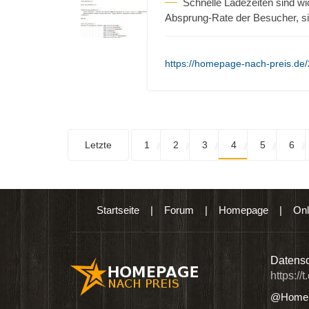
Schnelle Ladezeiten sind wi
Absprung-Rate der Besucher, si
https://homepage-nach-preis.de/
Letzte
1
2
3
4
5
6
Startseite
|
Forum
|
Homepage
|
Onl
n digitalen Produkten wie Ebooks & DVDs.…
Datensc
https://
@Homep