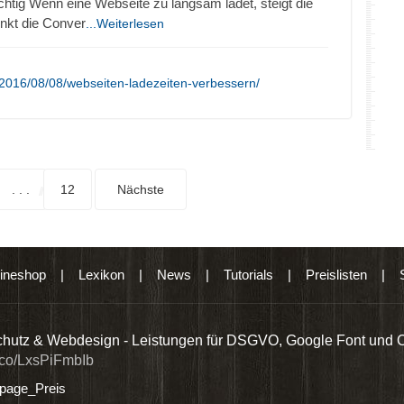
chtig Wenn eine Webseite zu langsam ladet, steigt die
nkt die Conver
...Weiterlesen
2016/08/08/webseiten-ladezeiten-verbessern/
. . .
12
Nächste
ineshop
|
Lexikon
|
News
|
Tutorials
|
Preislisten
|
hutz & Webdesign - Leistungen für DSGVO, Google Font und 
t.co/LxsPiFmbIb
age_Preis