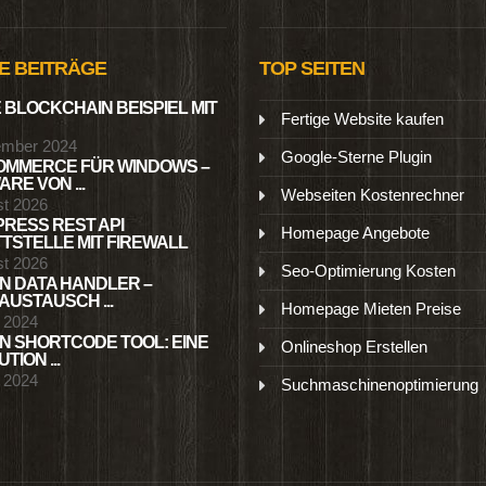
E BEITRÄGE
TOP SEITEN
 BLOCKCHAIN BEISPIEL MIT
Fertige Website kaufen
ember 2024
Google-Sterne Plugin
MMERCE FÜR WINDOWS –
RE VON ...
Webseiten Kostenrechner
st 2026
RESS REST API
Homepage Angebote
TSTELLE MIT FIREWALL
st 2026
Seo-Optimierung Kosten
N DATA HANDLER –
USTAUSCH ...
Homepage Mieten Preise
l 2024
N SHORTCODE TOOL: EINE
Onlineshop Erstellen
TION ...
l 2024
Suchmaschinenoptimierung