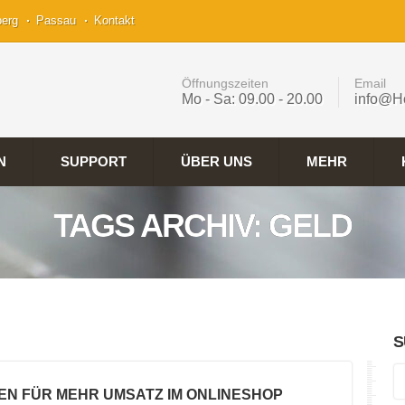
berg
Passau
Kontakt
Öffnungszeiten
Email
Mo - Sa: 09.00 - 20.00
info@H
N
SUPPORT
ÜBER UNS
MEHR
TAGS ARCHIV: GELD
S
EN FÜR MEHR UMSATZ IM ONLINESHOP