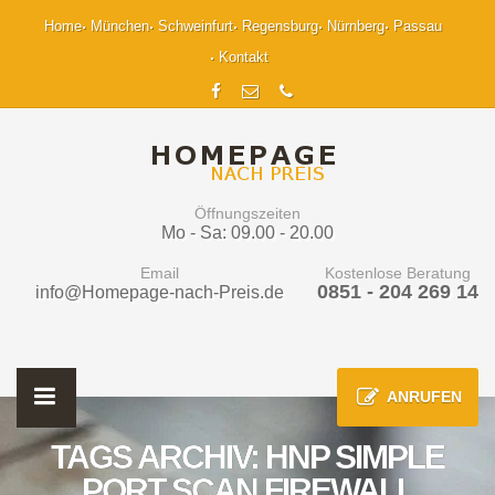
Home
München
Schweinfurt
Regensburg
Nürnberg
Passau
Kontakt
Öffnungszeiten
Mo - Sa: 09.00 - 20.00
Email
Kostenlose Beratung
0851 - 204 269 14
info@Homepage-nach-Preis.de
ANRUFEN
TAGS ARCHIV: HNP SIMPLE
PORT SCAN FIREWALL