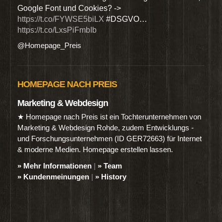
Google Font und Cookies? ->
Dien
https://t.co/FYWSE5biLX
#DSGVO…
@Hom
https://t.co/LxsPiFmbIb
@Homepage_Preis
HOMEPAGE NACH PREIS
Marketing & Webdesign
★ Homepage nach Preis ist ein Tochterunternehmen von
Marketing & Webdesign Rohde, zudem Entwicklungs -
und Forschungsunternehmen (ID GER72663) für Internet
& moderne Medien. Homepage erstellen lassen.
» Mehr Informationen
|
» Team
» Kundenmeinungen
|
» History