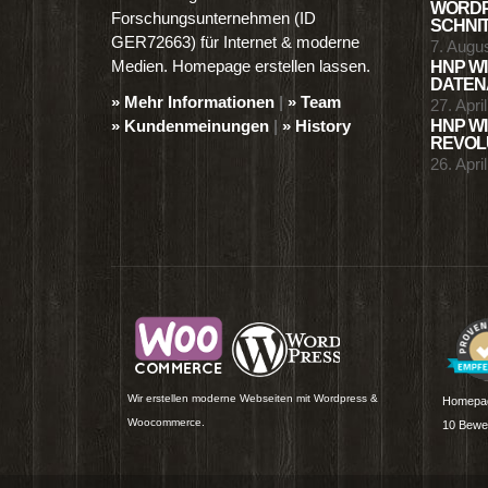
WORDP
Forschungsunternehmen (ID
SCHNIT
GER72663) für Internet & moderne
7. Augu
Medien. Homepage erstellen lassen.
HNP WI
DATENA
» Mehr Informationen
|
» Team
27. Apri
» Kundenmeinungen
|
» History
HNP WI
REVOLU
26. Apri
Wir erstellen moderne Webseiten mit Wordpress &
Homepag
Woocommerce.
10
Bewer