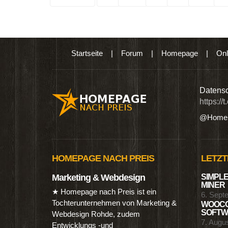
Startseite
|
Forum
|
Homepage
|
Onl
n digitalen Produkten wie Ebooks & DVDs.…
Datensc
https://
@Homep
HOMEPAGE NACH PREIS
LETZT
Marketing & Webdesign
SIMPLE
MINER
★ Homepage nach Preis ist ein
6. Sept
Tochterunternehmen von Marketing &
WOOCO
SOFTWA
Webdesign Rohde, zudem
7. Augu
Entwicklungs -und