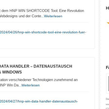
H
it dem HNP WIN SHORTCODE Tool: Eine Revolution
 Webdesigns und der Conte
...Weiterlesen
2024/04/26/hnp-win-shortcode-tool-eine-revolution-fuer-
 DATA HANDLER – DATENAUSTAUSCH
F
& WINDOWS
tegration verschiedener Technologien zunehmend an
“HNP Win Da
...Weiterlesen
Da
/2024/04/27/hnp-win-data-handler-datenaustausch-
vo