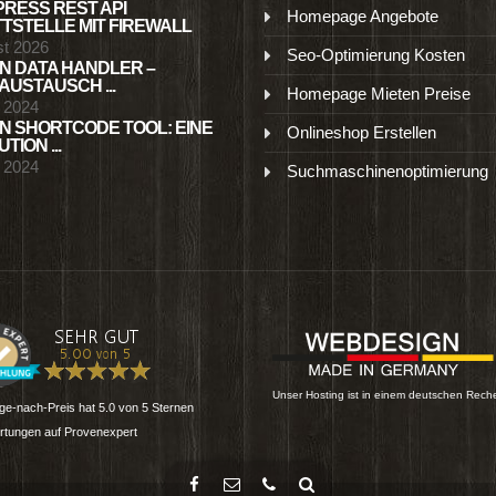
RESS REST API
Homepage Angebote
TSTELLE MIT FIREWALL
st 2026
Seo-Optimierung Kosten
N DATA HANDLER –
USTAUSCH ...
Homepage Mieten Preise
l 2024
N SHORTCODE TOOL: EINE
Onlineshop Erstellen
TION ...
l 2024
Suchmaschinenoptimierung
Unser Hosting ist in einem deutschen Rech
e-nach-Preis
hat
5.0
von
5
Sternen
tungen auf Provenexpert