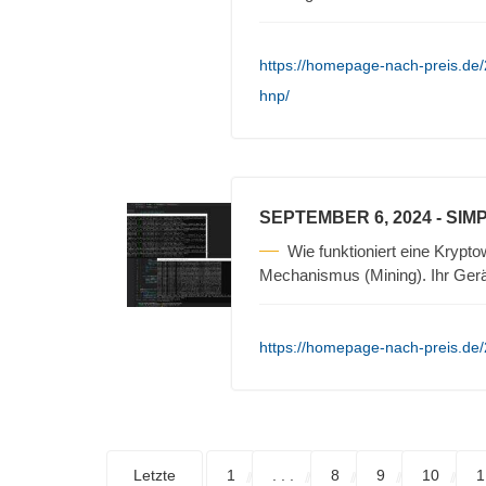
https://homepage-nach-preis.de
hnp/
SEPTEMBER 6, 2024
- SIM
Wie funktioniert eine Krypt
Mechanismus (Mining). Ihr Gerä
https://homepage-nach-preis.de/
Letzte
1
. . .
8
9
10
1