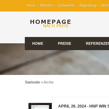
Home
München
Schweinfurt
Regensburg
Nürn
HOME
PREISE
REFERENZE
Startseite
»
Archiv
APRIL 26, 2024
- HNP WIN