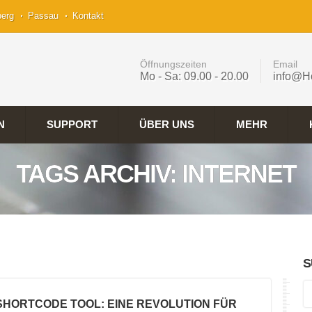
berg
Passau
Kontakt
Öffnungszeiten
Email
Mo - Sa: 09.00 - 20.00
info@H
N
SUPPORT
ÜBER UNS
MEHR
TAGS ARCHIV: INTERNET
S
 SHORTCODE TOOL: EINE REVOLUTION FÜR