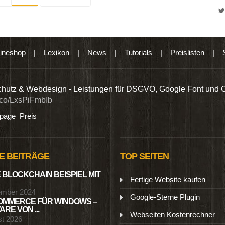
ineshop
|
Lexikon
|
News
|
Tutorials
|
Preislisten
|
hutz & Webdesign - Leistungen für DSGVO, Google Font und 
t.co/LxsPiFmbIb
age_Preis
E BEITRÄGE
TOP SEITEN
 BLOCKCHAIN BEISPIEL MIT
Fertige Website kaufen
ember 2024
Google-Sterne Plugin
MMERCE FÜR WINDOWS –
RE VON ...
Webseiten Kostenrechner
st 2026