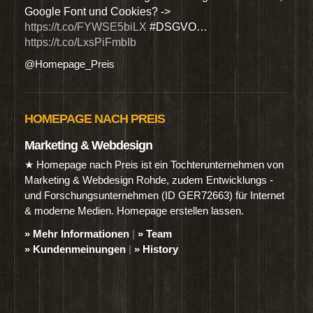
Google Font und Cookies? ->
Dien
https://t.co/FYWSE5biLX
#DSGVO…
@Hom
https://t.co/LxsPiFmbIb
@Homepage_Preis
HOMEPAGE NACH PREIS
Marketing & Webdesign
★ Homepage nach Preis ist ein Tochterunternehmen von
Marketing & Webdesign Rohde, zudem Entwicklungs -
und Forschungsunternehmen (ID GER72663) für Internet
& moderne Medien. Homepage erstellen lassen.
» Mehr Informationen
|
» Team
» Kundenmeinungen
|
» History