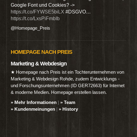
Google Font und Cookies? ->
Dien
https://t.co/FYWSE5biLX
#DSGVO…
@Hom
https://t.co/LxsPiFmbIb
@Homepage_Preis
HOMEPAGE NACH PREIS
Marketing & Webdesign
★ Homepage nach Preis ist ein Tochterunternehmen von
Marketing & Webdesign Rohde, zudem Entwicklungs -
und Forschungsunternehmen (ID GER72663) für Internet
& moderne Medien. Homepage erstellen lassen.
» Mehr Informationen
|
» Team
» Kundenmeinungen
|
» History