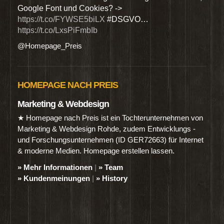
Google Font und Cookies? ->
Dien
https://t.co/FYWSE5biLX
#DSGVO…
@Hom
https://t.co/LxsPiFmbIb
@Homepage_Preis
HOMEPAGE NACH PREIS
Marketing & Webdesign
★ Homepage nach Preis ist ein Tochterunternehmen von
Marketing & Webdesign Rohde, zudem Entwicklungs -
und Forschungsunternehmen (ID GER72663) für Internet
& moderne Medien. Homepage erstellen lassen.
» Mehr Informationen
|
» Team
» Kundenmeinungen
|
» History