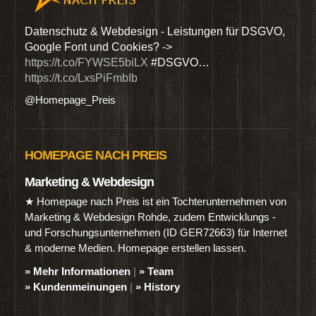
den
Datenschutz & Webdesign - Leistungen für DSGVO,
Wir 
Google Font und Cookies? ->
Dien
https://t.co/FYWSE5biLX
#DSGVO…
@Hom
https://t.co/LxsPiFmbIb
@Homepage_Preis
HOMEPAGE NACH PREIS
Marketing & Webdesign
★ Homepage nach Preis ist ein Tochterunternehmen von
Marketing & Webdesign Rohde, zudem Entwicklungs -
und Forschungsunternehmen (ID GER72663) für Internet
& moderne Medien. Homepage erstellen lassen.
» Mehr Informationen
|
» Team
» Kundenmeinungen
|
» History