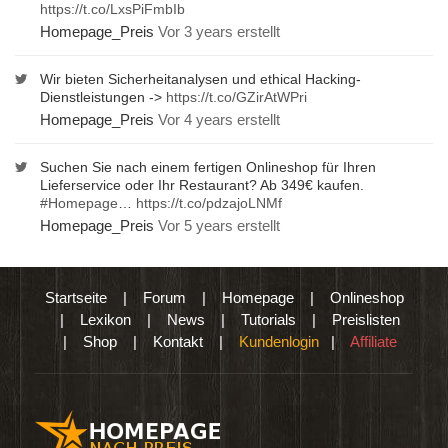
https://t.co/LxsPiFmbIb
Homepage_Preis
Vor 3 years erstellt
Wir bieten Sicherheitanalysen und ethical Hacking-
Dienstleistungen ->
https://t.co/GZirAtWPri
Homepage_Preis
Vor 4 years erstellt
Suchen Sie nach einem fertigen Onlineshop für Ihren
Lieferservice oder Ihr Restaurant? Ab 349€ kaufen.
#Homepage
…
https://t.co/pdzajoLNMf
Homepage_Preis
Vor 5 years erstellt
Startseite
|
Forum
|
Homepage
|
Onlineshop
|
Lexikon
|
News
|
Tutorials
|
Preislisten
|
Shop
|
Kontakt
|
Kundenlogin
|
Affiliate