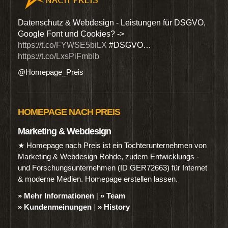
den
Datenschutz & Webdesign - Leistungen für DSGVO,
Wir 
Google Font und Cookies? ->
Dien
https://t.co/FYWSE5biLX
#DSGVO…
@Hom
https://t.co/LxsPiFmbIb
@Homepage_Preis
HOMEPAGE NACH PREIS
Marketing & Webdesign
★ Homepage nach Preis ist ein Tochterunternehmen von
Marketing & Webdesign Rohde, zudem Entwicklungs -
und Forschungsunternehmen (ID GER72663) für Internet
& moderne Medien. Homepage erstellen lassen.
» Mehr Informationen
|
» Team
» Kundenmeinungen
|
» History