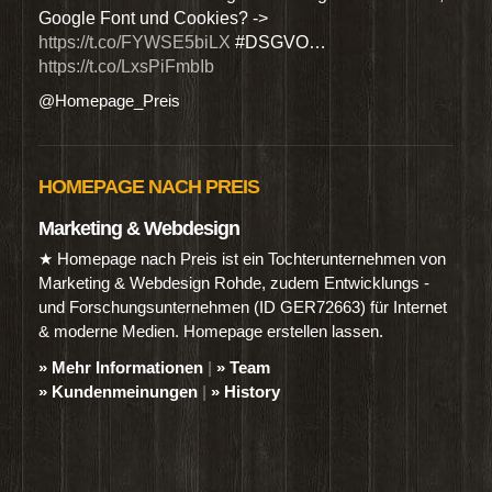
Google Font und Cookies? ->
Dien
https://t.co/FYWSE5biLX
#DSGVO…
@Hom
https://t.co/LxsPiFmbIb
@Homepage_Preis
HOMEPAGE NACH PREIS
Marketing & Webdesign
★ Homepage nach Preis ist ein Tochterunternehmen von
Marketing & Webdesign Rohde, zudem Entwicklungs -
und Forschungsunternehmen (ID GER72663) für Internet
& moderne Medien. Homepage erstellen lassen.
» Mehr Informationen
|
» Team
» Kundenmeinungen
|
» History