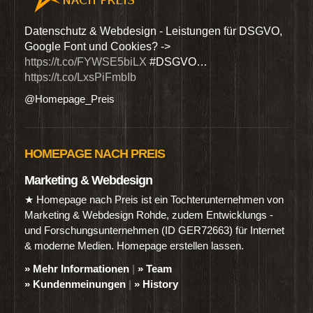
den
Datenschutz & Webdesign - Leistungen für DSGVO,
Wir 
Google Font und Cookies? ->
Dien
https://t.co/FYWSE5biLX
#DSGVO…
@Hom
https://t.co/LxsPiFmbIb
@Homepage_Preis
HOMEPAGE NACH PREIS
Marketing & Webdesign
★ Homepage nach Preis ist ein Tochterunternehmen von
Marketing & Webdesign Rohde, zudem Entwicklungs -
und Forschungsunternehmen (ID GER72663) für Internet
& moderne Medien. Homepage erstellen lassen.
» Mehr Informationen
|
» Team
» Kundenmeinungen
|
» History