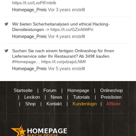
https://t.co/LxsPiFmbIb
Homepage_Preis
Vor 3 years erstellt
Wir bieten Sicherheitanalysen und ethical Hacking-
Dienstleistungen ->
https://t.co/GZirAtWPri
Homepage_Preis
Vor 4 years erstellt
Suchen Sie nach einem fertigen Onlineshop für Ihren
Lieferservice oder Ihr Restaurant? Ab 349€ kaufen.
#Homepage
…
https://t.co/pdzajoLNMf
Homepage_Preis
Vor 5 years erstellt
Startseite
|
Forum
|
Homepage
|
Onlineshop
|
Lexikon
|
News
|
Tutorials
|
Preislisten
|
Shop
|
Kontakt
|
Kundenlogin
|
Affiliate