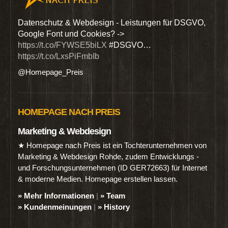
den
Datenschutz & Webdesign - Leistungen für DSGVO,
Wir 
Google Font und Cookies? ->
Dien
https://t.co/FYWSE5biLX
#DSGVO…
@Hom
https://t.co/LxsPiFmbIb
@Homepage_Preis
HOMEPAGE NACH PREIS
Marketing & Webdesign
★ Homepage nach Preis ist ein Tochterunternehmen von
Marketing & Webdesign Rohde, zudem Entwicklungs -
und Forschungsunternehmen (ID GER72663) für Internet
& moderne Medien. Homepage erstellen lassen.
» Mehr Informationen
|
» Team
» Kundenmeinungen
|
» History