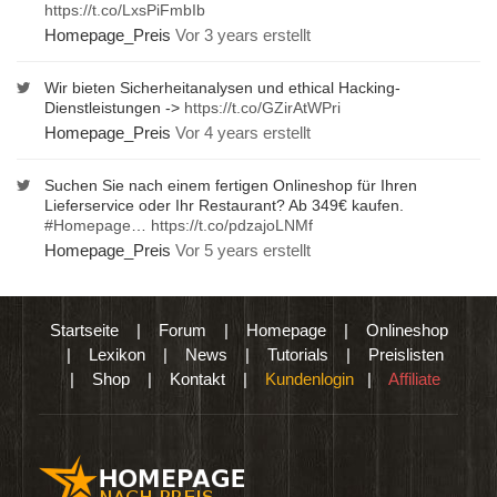
https://t.co/LxsPiFmbIb
Homepage_Preis
Vor 3 years erstellt
Wir bieten Sicherheitanalysen und ethical Hacking-
Dienstleistungen ->
https://t.co/GZirAtWPri
Homepage_Preis
Vor 4 years erstellt
Suchen Sie nach einem fertigen Onlineshop für Ihren
Lieferservice oder Ihr Restaurant? Ab 349€ kaufen.
#Homepage
…
https://t.co/pdzajoLNMf
Homepage_Preis
Vor 5 years erstellt
Startseite
|
Forum
|
Homepage
|
Onlineshop
|
Lexikon
|
News
|
Tutorials
|
Preislisten
|
Shop
|
Kontakt
|
Kundenlogin
|
Affiliate